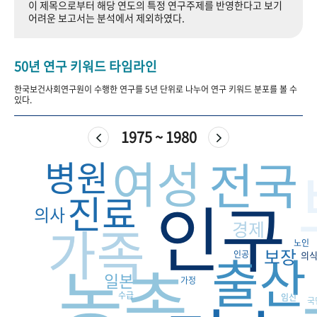
이 제목으로부터 해당 연도의 특정 연구주제를 반영한다고 보기
+1
성과 50선
숫자로 보는 50년
50
주년 광장
어려운 보고서는 분석에서 제외하였다.
세계와 함께 한 KIHASA
50년 연구 키워드 타임라인
VR 역사관
한국보건사회연구원이 수행한 연구를 5년 단위로 나누어 연구 키워드 분포를 볼 수
있다.
1975 ~ 1980
여성
전국
병원
인구
진료
의사
가족
경제
노인
출산
보장
인공
의
농촌
일본
가정
수급
임신
국