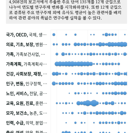
4,908건의 보고서에서 추출한 주요 단어 135개를 12개 군집으로
나누어 연도별 연구주제 변화를 시각화하였다. 또한 12개 군집으
로 분류된 주요 연구주제 외에 유사도 평균이 높은 관련어를 배치
하여 관련 분야의 폭넓은 연구수행 실적을 볼 수 있다.
국가, OECD,
국제, 생산, 아시아, 태평양, 태평양지역, 참가
의료, 기초, 보장,
병원, 가정, 연금, 연계, 공적, 일본, 생활, 국민기초생활보장제도, 국민연금, 기금, 저소득층, 근로, 자활, 급여, 환자, 의료비, 모니터링, 한국복지패널, 소득, 지표, 빈곤, 노후, 장애인
가족,
가족보건사업, 산업, 친화, 전국, 출산력
가족계획,
가족계획사업, 가족계획사업평가, 한국가족계획사업, 피임, 보급, 부인, 자궁, 피임약
건강, 사회보장, 재정,
보험, 건강보험, 국민건강증진, 건강영향평가, 경제, 지출, 성장, 협동, 영양, 국민건강, 하국인, 영양조사, 사회보장제도, 행태, 의식
인구, 변동,
인구정책, 저출산, 고령사회, 고령화, 이동, 남북한, 지방자치단체, 컨설팅, 복지정책평가, 집, 사회개발
노인, 서비스,
전달, 공공, 보육, 수요, 공급, 사회서비스, 데이터, 보호, 요양, 아동, 예방, 청소년, 효율, 자원
교육, 요원, 진료,
훈련, 보건요원, 마을, 마을건강사업, 보조원, 진료원, 보건진료원, 보건진료원교재
모자, 보건소,
농촌, 도시, 금연, 농촌지역, 모자보건사업
인력, 수급,
의약, 분업, 식품, 의약품, 의사, 안전
출산, 여성,
양육, 환경, 임신, 인공, 중절