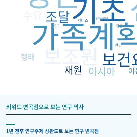
기초
조달
수요
가족계
인구정책
서비스
공급
연금
보조원
환경
보건
행태
재원
아시아
이
키워드 변곡점으로 보는 연구 역사
1년 전후 연구주제 상관도로 보는 연구 변곡점