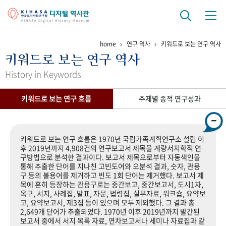
home
연구 역사
키워드로 보는 연구 역사
기관 역사
키워드로 보는 연구 역사
걸어온 길
기관 변천사
역대 기관장
연구원 사람들
History in Keywords
연구 역사
키워드로 보는 연구 흐름
주제별 종적 연구성과
정책과 연구
키워드로 보는 연구 역사
연구자들
간행물 변천사
키워드로 보는 연구 흐름은 1970년 국립가족계획연구소 설립 이
후 2019년까지 4,908건의 연구보고서 제목을 계량서지학적 연
구방법으로 분석한 결과이다. 보고서 제목으로부터 자동색인을
기록물 아카이브
통해 추출한 단어를 지나친 고빈도어와 오분석 결과, 숫자, 관용
구 등의 불용어를 제거하고 빈도 1회 단어는 제거했다. 보고서 제
사진 아카이브
문서 기록물
행정박물
영상 기록물
목에 흔히 등장하는 관용구로는 중간보고, 중간보고서, 도시1차,
옥구, 서지, 사례집, 발표, 자문, 법령집, 실무자료, 워크숍, 요약보
고, 요약보고서, 제3집 등이 있으며 모두 제외했다. 그 결과 총
2,649개 단어가 추출되었다. 1970년 이후 2019년까지 발간된
+1
50
주년 기념
보고서 중에서 서지 목록 자료, 연차보고서나 세미나 자료집과 같