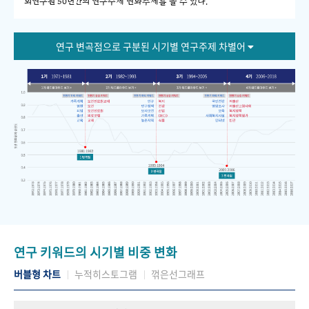
회연구원 50년간의 연구주제 변화추세를 볼 수 있다."
연구 변곡점으로 구분된 시기별 연구주제 차별어
연구 키워드의 시기별 비중 변화
버블형 차트
누적히스토그램
꺾은선그래프