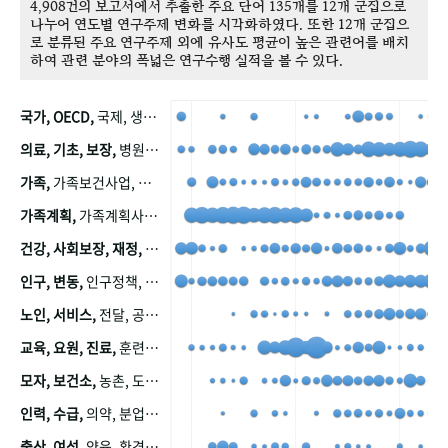
4,908건의 보고서에서 추출한 주요 단어 135개를 12개 군집으로
나누어 연도별 연구주제 변화를 시각화하였다. 또한 12개 군집으
로 분류된 주요 연구주제 외에 유사도 평균이 높은 관련어를 배치
하여 관련 분야의 폭넓은 연구수행 실적을 볼 수 있다.
국가, OECD,
국제, 생산, 아시아, 태평양, 태평양지역, 참가
의료, 기초, 보장,
병원, 가정, 연금, 연계, 공적, 일본, 생활, 국민기초생활보장제도, 국민연금, 기금, 저소득층, 근로, 자활, 급여, 환자, 의료비, 모니터링, 한국복지패널, 소득, 지표, 빈곤, 노후, 장애인
가족,
가족보건사업, 산업, 친화, 전국, 출산력
가족계획,
가족계획사업, 가족계획사업평가, 한국가족계획사업, 피임, 보급, 부인, 자궁, 피임약
건강, 사회보장, 재정,
보험, 건강보험, 국민건강증진, 건강영향평가, 경제, 지출, 성장, 협동, 영양, 국민건강, 하국인, 영양조사, 사회보장제도, 행태, 의식
인구, 변동,
인구정책, 저출산, 고령사회, 고령화, 이동, 남북한, 지방자치단체, 컨설팅, 복지정책평가, 집, 사회개발
노인, 서비스,
전달, 공공, 보육, 수요, 공급, 사회서비스, 데이터, 보호, 요양, 아동, 예방, 청소년, 효율, 자원
교육, 요원, 진료,
훈련, 보건요원, 마을, 마을건강사업, 보조원, 진료원, 보건진료원, 보건진료원교재
모자, 보건소,
농촌, 도시, 금연, 농촌지역, 모자보건사업
인력, 수급,
의약, 분업, 식품, 의약품, 의사, 안전
출산, 여성,
양육, 환경, 임신, 인공, 중절