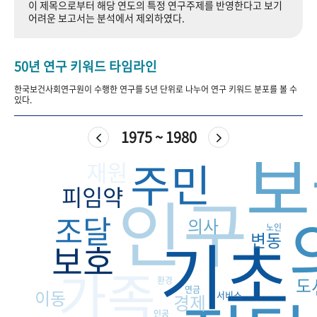
이 제목으로부터 해당 연도의 특정 연구주제를 반영한다고 보기
+1
성과 50선
숫자로 보는 50년
50
주년 광장
어려운 보고서는 분석에서 제외하였다.
세계와 함께 한 KIHASA
50년 연구 키워드 타임라인
VR 역사관
한국보건사회연구원이 수행한 연구를 5년 단위로 나누어 연구 키워드 분포를 볼 수
있다.
1975 ~ 1980
보
주민
재원
인구
피임약
조달
의사
노인
기초
변동
보호
가족
도
환경
연금
이동
서비스
경제
인공