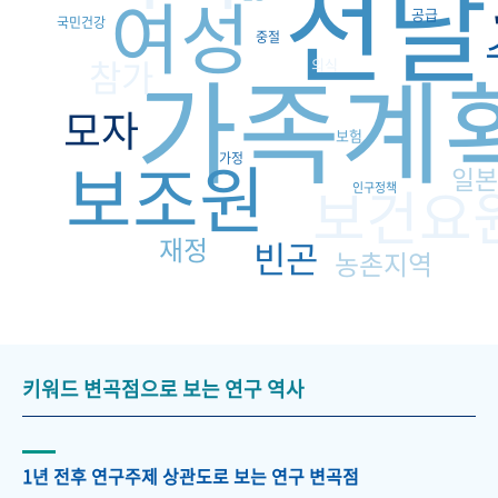
전달
여성
공급
국민건강
중절
가족계
참가
의식
모자
보험
보조원
가정
일본
보건요
인구정책
재정
빈곤
농촌지역
키워드 변곡점으로 보는 연구 역사
1년 전후 연구주제 상관도로 보는 연구 변곡점