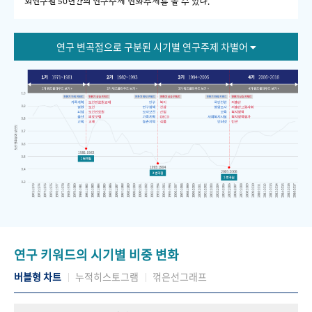
회연구원 50년간의 연구주제 변화추세를 볼 수 있다."
연구 변곡점으로 구분된 시기별 연구주제 차별어
연구 키워드의 시기별 비중 변화
버블형 차트
누적히스토그램
꺾은선그래프