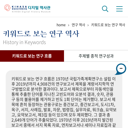
home
연구 역사
키워드로 보는 연구 역사
기관 역사
키워드로 보는 연구 역사
걸어온 길
기관 변천사
역대 기관장
연구원 사람들
History in Keywords
연구 역사
키워드로 보는 연구 흐름
주제별 종적 연구성과
정책과 연구
키워드로 보는 연구 역사
연구자들
간행물 변천사
키워드로 보는 연구 흐름은 1970년 국립가족계획연구소 설립 이
후 2019년까지 4,908건의 연구보고서 제목을 계량서지학적 연
구방법으로 분석한 결과이다. 보고서 제목으로부터 자동색인을
기록물 아카이브
통해 추출한 단어를 지나친 고빈도어와 오분석 결과, 숫자, 관용
구 등의 불용어를 제거하고 빈도 1회 단어는 제거했다. 보고서 제
사진 아카이브
문서 기록물
행정박물
영상 기록물
목에 흔히 등장하는 관용구로는 중간보고, 중간보고서, 도시1차,
옥구, 서지, 사례집, 발표, 자문, 법령집, 실무자료, 워크숍, 요약보
고, 요약보고서, 제3집 등이 있으며 모두 제외했다. 그 결과 총
2,649개 단어가 추출되었다. 1970년 이후 2019년까지 발간된
+1
50
주년 기념
보고서 중에서 서지 목록 자료, 연차보고서나 세미나 자료집과 같