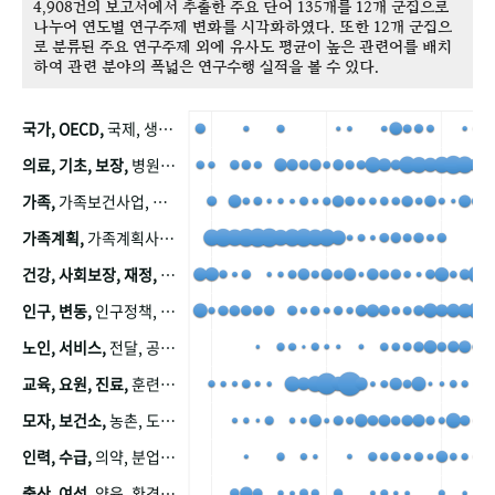
4,908건의 보고서에서 추출한 주요 단어 135개를 12개 군집으로
나누어 연도별 연구주제 변화를 시각화하였다. 또한 12개 군집으
로 분류된 주요 연구주제 외에 유사도 평균이 높은 관련어를 배치
하여 관련 분야의 폭넓은 연구수행 실적을 볼 수 있다.
국가, OECD,
국제, 생산, 아시아, 태평양, 태평양지역, 참가
의료, 기초, 보장,
병원, 가정, 연금, 연계, 공적, 일본, 생활, 국민기초생활보장제도, 국민연금, 기금, 저소득층, 근로, 자활, 급여, 환자, 의료비, 모니터링, 한국복지패널, 소득, 지표, 빈곤, 노후, 장애인
가족,
가족보건사업, 산업, 친화, 전국, 출산력
가족계획,
가족계획사업, 가족계획사업평가, 한국가족계획사업, 피임, 보급, 부인, 자궁, 피임약
건강, 사회보장, 재정,
보험, 건강보험, 국민건강증진, 건강영향평가, 경제, 지출, 성장, 협동, 영양, 국민건강, 하국인, 영양조사, 사회보장제도, 행태, 의식
인구, 변동,
인구정책, 저출산, 고령사회, 고령화, 이동, 남북한, 지방자치단체, 컨설팅, 복지정책평가, 집, 사회개발
노인, 서비스,
전달, 공공, 보육, 수요, 공급, 사회서비스, 데이터, 보호, 요양, 아동, 예방, 청소년, 효율, 자원
교육, 요원, 진료,
훈련, 보건요원, 마을, 마을건강사업, 보조원, 진료원, 보건진료원, 보건진료원교재
모자, 보건소,
농촌, 도시, 금연, 농촌지역, 모자보건사업
인력, 수급,
의약, 분업, 식품, 의약품, 의사, 안전
출산, 여성,
양육, 환경, 임신, 인공, 중절