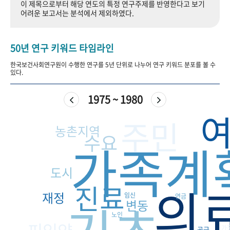
이 제목으로부터 해당 연도의 특정 연구주제를 반영한다고 보기
+1
성과 50선
숫자로 보는 50년
50
주년 광장
어려운 보고서는 분석에서 제외하였다.
세계와 함께 한 KIHASA
50년 연구 키워드 타임라인
VR 역사관
한국보건사회연구원이 수행한 연구를 5년 단위로 나누어 연구 키워드 분포를 볼 수
있다.
1975 ~ 1980
주민
농촌지역
수요
가족계
도시
의
진료
재정
임신
연금
변동
노인
가
공급