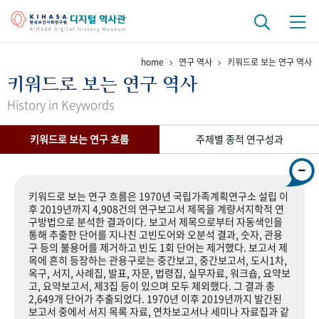
home
연구 역사
키워드로 보는 연구 역사
기관 역사
키워드로 보는 연구 역사
걸어온 길
기관 변천사
역대 기관장
연구원 사람들
History in Keywords
연구 역사
키워드로 보는 연구 흐름
주제별 종적 연구성과
정책과 연구
키워드로 보는 연구 역사
연구자들
간행물 변천사
키워드로 보는 연구 흐름은 1970년 국립가족계획연구소 설립 이
후 2019년까지 4,908건의 연구보고서 제목을 계량서지학적 연
구방법으로 분석한 결과이다. 보고서 제목으로부터 자동색인을
기록물 아카이브
통해 추출한 단어를 지나친 고빈도어와 오분석 결과, 숫자, 관용
구 등의 불용어를 제거하고 빈도 1회 단어는 제거했다. 보고서 제
사진 아카이브
문서 기록물
행정박물
영상 기록물
목에 흔히 등장하는 관용구로는 중간보고, 중간보고서, 도시1차,
옥구, 서지, 사례집, 발표, 자문, 법령집, 실무자료, 워크숍, 요약보
고, 요약보고서, 제3집 등이 있으며 모두 제외했다. 그 결과 총
2,649개 단어가 추출되었다. 1970년 이후 2019년까지 발간된
+1
50
주년 기념
보고서 중에서 서지 목록 자료, 연차보고서나 세미나 자료집과 같