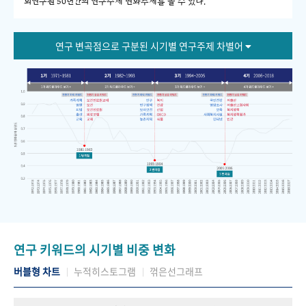
회연구원 50년간의 연구주제 변화추세를 볼 수 있다."
연구 변곡점으로 구분된 시기별 연구주제 차별어
연구 키워드의 시기별 비중 변화
버블형 차트
누적히스토그램
꺾은선그래프