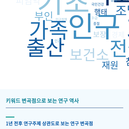
기초
피임약
조
국민건강
인구
행태
부인
가족
수급
인구정책
중절
보장
경제
출산
전
인공
보건소
재원
키워드 변곡점으로 보는 연구 역사
1년 전후 연구주제 상관도로 보는 연구 변곡점