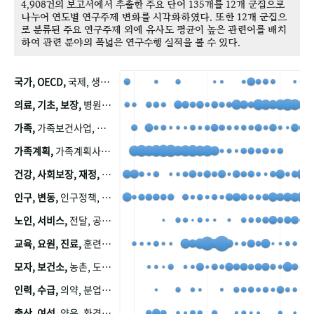
4,908건의 보고서에서 추출한 주요 단어 135개를 12개 군집으로
나누어 연도별 연구주제 변화를 시각화하였다. 또한 12개 군집으
로 분류된 주요 연구주제 외에 유사도 평균이 높은 관련어를 배치
하여 관련 분야의 폭넓은 연구수행 실적을 볼 수 있다.
국가, OECD,
국제, 생산, 아시아, 태평양, 태평양지역, 참가
의료, 기초, 보장,
병원, 가정, 연금, 연계, 공적, 일본, 생활, 국민기초생활보장제도, 국민연금, 기금, 저소득층, 근로, 자활, 급여, 환자, 의료비, 모니터링, 한국복지패널, 소득, 지표, 빈곤, 노후, 장애인
가족,
가족보건사업, 산업, 친화, 전국, 출산력
가족계획,
가족계획사업, 가족계획사업평가, 한국가족계획사업, 피임, 보급, 부인, 자궁, 피임약
건강, 사회보장, 재정,
보험, 건강보험, 국민건강증진, 건강영향평가, 경제, 지출, 성장, 협동, 영양, 국민건강, 하국인, 영양조사, 사회보장제도, 행태, 의식
인구, 변동,
인구정책, 저출산, 고령사회, 고령화, 이동, 남북한, 지방자치단체, 컨설팅, 복지정책평가, 집, 사회개발
노인, 서비스,
전달, 공공, 보육, 수요, 공급, 사회서비스, 데이터, 보호, 요양, 아동, 예방, 청소년, 효율, 자원
교육, 요원, 진료,
훈련, 보건요원, 마을, 마을건강사업, 보조원, 진료원, 보건진료원, 보건진료원교재
모자, 보건소,
농촌, 도시, 금연, 농촌지역, 모자보건사업
인력, 수급,
의약, 분업, 식품, 의약품, 의사, 안전
출산, 여성,
양육, 환경, 임신, 인공, 중절