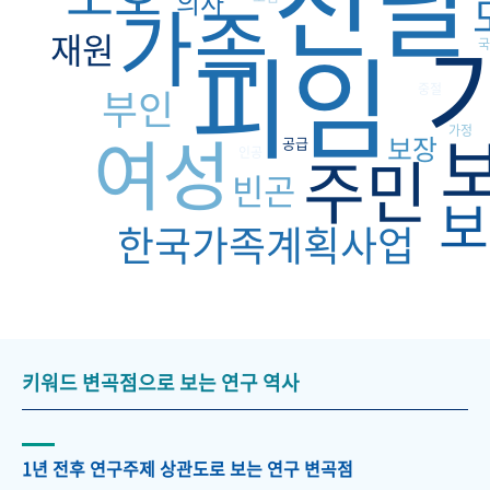
전달
의사
가족
재원
피임
국
부인
중절
여성
가정
보장
공급
주민
인공
빈곤
보
한국가족계획사업
키워드 변곡점으로 보는 연구 역사
1년 전후 연구주제 상관도로 보는 연구 변곡점