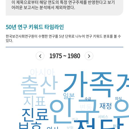
이 제목으로부터 해당 연도의 특정 연구주제를 반영한다고 보기
+1
성과 50선
숫자로 보는 50년
50
주년 광장
어려운 보고서는 분석에서 제외하였다.
세계와 함께 한 KIHASA
50년 연구 키워드 타임라인
VR 역사관
한국보건사회연구원이 수행한 연구를 5년 단위로 나누어 연구 키워드 분포를 볼 수
있다.
1975 ~ 1980
가족
아시아
출산
인구
일본
지표
의식
수급
재정
변동
진료
서비스
보호
연금
환경
보험