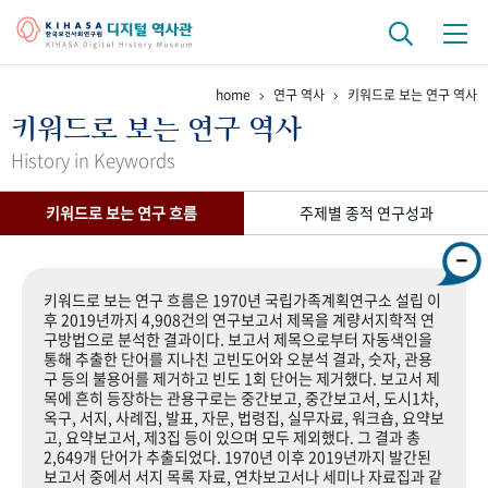
home
연구 역사
키워드로 보는 연구 역사
기관 역사
키워드로 보는 연구 역사
걸어온 길
기관 변천사
역대 기관장
연구원 사람들
History in Keywords
연구 역사
키워드로 보는 연구 흐름
주제별 종적 연구성과
정책과 연구
키워드로 보는 연구 역사
연구자들
간행물 변천사
키워드로 보는 연구 흐름은 1970년 국립가족계획연구소 설립 이
후 2019년까지 4,908건의 연구보고서 제목을 계량서지학적 연
구방법으로 분석한 결과이다. 보고서 제목으로부터 자동색인을
기록물 아카이브
통해 추출한 단어를 지나친 고빈도어와 오분석 결과, 숫자, 관용
구 등의 불용어를 제거하고 빈도 1회 단어는 제거했다. 보고서 제
사진 아카이브
문서 기록물
행정박물
영상 기록물
목에 흔히 등장하는 관용구로는 중간보고, 중간보고서, 도시1차,
옥구, 서지, 사례집, 발표, 자문, 법령집, 실무자료, 워크숍, 요약보
고, 요약보고서, 제3집 등이 있으며 모두 제외했다. 그 결과 총
2,649개 단어가 추출되었다. 1970년 이후 2019년까지 발간된
+1
50
주년 기념
보고서 중에서 서지 목록 자료, 연차보고서나 세미나 자료집과 같