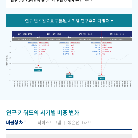
회연구원 50년간의 연구주제 변화추세를 볼 수 있다."
연구 변곡점으로 구분된 시기별 연구주제 차별어
연구 키워드의 시기별 비중 변화
버블형 차트
누적히스토그램
꺾은선그래프