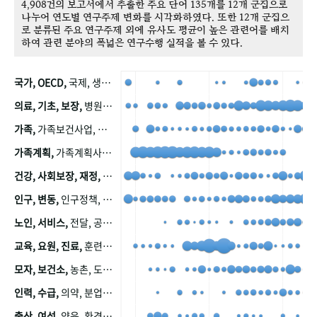
4,908건의 보고서에서 추출한 주요 단어 135개를 12개 군집으로
나누어 연도별 연구주제 변화를 시각화하였다. 또한 12개 군집으
로 분류된 주요 연구주제 외에 유사도 평균이 높은 관련어를 배치
하여 관련 분야의 폭넓은 연구수행 실적을 볼 수 있다.
국가, OECD,
국제, 생산, 아시아, 태평양, 태평양지역, 참가
의료, 기초, 보장,
병원, 가정, 연금, 연계, 공적, 일본, 생활, 국민기초생활보장제도, 국민연금, 기금, 저소득층, 근로, 자활, 급여, 환자, 의료비, 모니터링, 한국복지패널, 소득, 지표, 빈곤, 노후, 장애인
가족,
가족보건사업, 산업, 친화, 전국, 출산력
가족계획,
가족계획사업, 가족계획사업평가, 한국가족계획사업, 피임, 보급, 부인, 자궁, 피임약
건강, 사회보장, 재정,
보험, 건강보험, 국민건강증진, 건강영향평가, 경제, 지출, 성장, 협동, 영양, 국민건강, 하국인, 영양조사, 사회보장제도, 행태, 의식
인구, 변동,
인구정책, 저출산, 고령사회, 고령화, 이동, 남북한, 지방자치단체, 컨설팅, 복지정책평가, 집, 사회개발
노인, 서비스,
전달, 공공, 보육, 수요, 공급, 사회서비스, 데이터, 보호, 요양, 아동, 예방, 청소년, 효율, 자원
교육, 요원, 진료,
훈련, 보건요원, 마을, 마을건강사업, 보조원, 진료원, 보건진료원, 보건진료원교재
모자, 보건소,
농촌, 도시, 금연, 농촌지역, 모자보건사업
인력, 수급,
의약, 분업, 식품, 의약품, 의사, 안전
출산, 여성,
양육, 환경, 임신, 인공, 중절