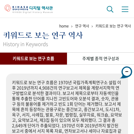
home
연구 역사
키워드로 보는 연구 역사
기관 역사
키워드로 보는 연구 역사
걸어온 길
기관 변천사
역대 기관장
연구원 사람들
History in Keywords
연구 역사
키워드로 보는 연구 흐름
주제별 종적 연구성과
정책과 연구
키워드로 보는 연구 역사
연구자들
간행물 변천사
키워드로 보는 연구 흐름은 1970년 국립가족계획연구소 설립 이
후 2019년까지 4,908건의 연구보고서 제목을 계량서지학적 연
구방법으로 분석한 결과이다. 보고서 제목으로부터 자동색인을
기록물 아카이브
통해 추출한 단어를 지나친 고빈도어와 오분석 결과, 숫자, 관용
구 등의 불용어를 제거하고 빈도 1회 단어는 제거했다. 보고서 제
사진 아카이브
문서 기록물
행정박물
영상 기록물
목에 흔히 등장하는 관용구로는 중간보고, 중간보고서, 도시1차,
옥구, 서지, 사례집, 발표, 자문, 법령집, 실무자료, 워크숍, 요약보
고, 요약보고서, 제3집 등이 있으며 모두 제외했다. 그 결과 총
2,649개 단어가 추출되었다. 1970년 이후 2019년까지 발간된
+1
50
주년 기념
보고서 중에서 서지 목록 자료, 연차보고서나 세미나 자료집과 같