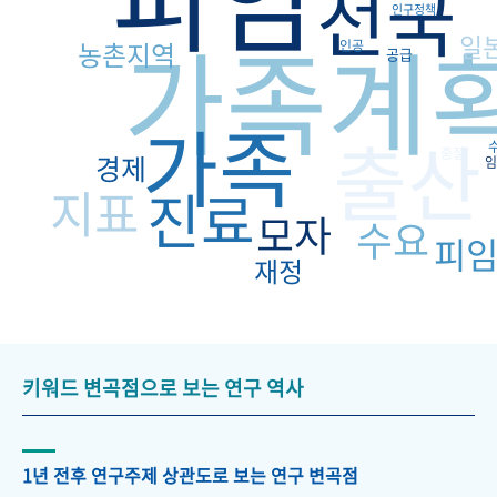
전국
인구정책
가족계
일
농촌지역
인공
공급
가족
출산
중절
경제
임
지표
진료
모자
수요
피
재정
키워드 변곡점으로 보는 연구 역사
1년 전후 연구주제 상관도로 보는 연구 변곡점