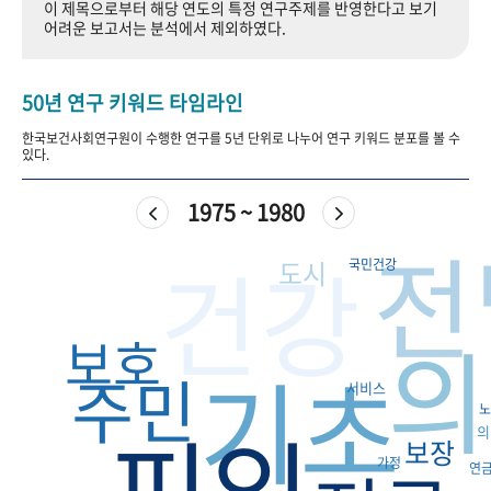
이 제목으로부터 해당 연도의 특정 연구주제를 반영한다고 보기
+1
성과 50선
숫자로 보는 50년
50
주년 광장
어려운 보고서는 분석에서 제외하였다.
세계와 함께 한 KIHASA
50년 연구 키워드 타임라인
VR 역사관
한국보건사회연구원이 수행한 연구를 5년 단위로 나누어 연구 키워드 분포를 볼 수
있다.
1975 ~ 1980
전
건강
도시
국민건강
의
보호
기초
주민
서비스
노
피임
의
보장
가정
연