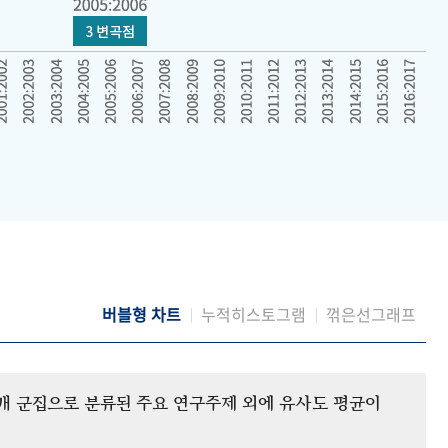
버블형 차트
누적히스토그램
꺾은선그래프
12개 군집으로 분류된 주요 연구주제 외에 유사도 평균이