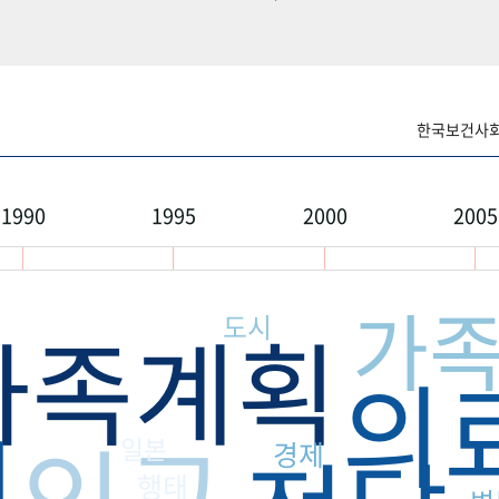
한국보건사회연
1990
1995
2000
2005
가
도시
가족계획
의
원
인구
일본
경제
행태