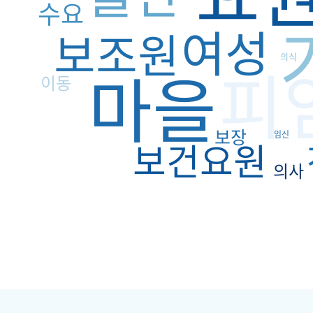
수요
여성
보조원
의식
피
마을
이동
보장
임신
보건요원
의사