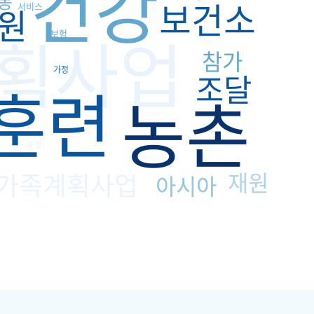
건강
동
보건소
원
서비스
획사업
보험
참가
가정
조달
훈련
농촌
중절
가족계획사업
재원
아시아