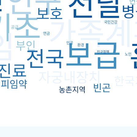
전달
변
병
보호
기초
가족계
국민건강
임
공급
연금
보급
부인
인공
전국
환경
인구정책
노인
진료
자궁내장치
한국
피임약
빈곤
농촌지역