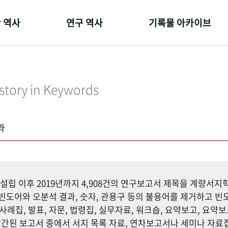
 역사
연구 역사
기록물 아카이브
온 길
정책과 연구
사진 아카이브
 변천사
키워드로 보는 연구 역사
문서 기록물
story in Keywords
 기관장
연구자들
행정박물
 사람들
간행물 변천사
영상 기록물
과
설립 이후 2019년까지 4,908건의 연구보고서 제목을 계량서
도어와 오분석 결과, 숫자, 관용구 등의 불용어를 제거하고 빈도
사례집, 발표, 자문, 법령집, 실무자료, 워크숍, 요약보고, 요약보
까지 발간된 보고서 중에서 서지 목록 자료, 연차보고서나 세미나 