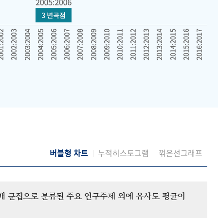
버블형 차트
누적히스토그램
꺾은선그래프
12개 군집으로 분류된 주요 연구주제 외에 유사도 평균이