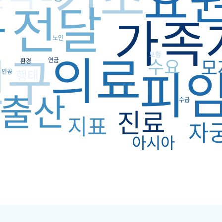
전달
급
가족
노인
의료
인구
보험
수요
모
연금
피
환경
행태
인공
출산
수급
진료
지표
자
아시아