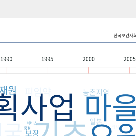
한국보건사회연
1990
1995
2000
2005
재원
획사업
마
피임약
농촌지역
기초
요
전국
일본
서비스
의식
중절
보장