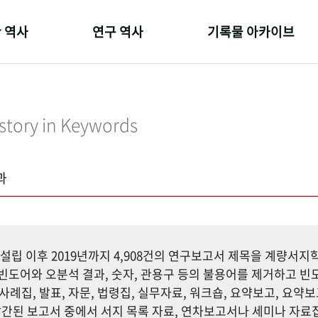
 역사
연구 역사
기록물 아카이브
온 길
정책과 연구
사진 아카이브
 변천사
키워드로 보는 연구 역사
문서 기록물
story in Keywords
 기관장
연구자들
행정박물
 사람들
간행물 변천사
영상 기록물
과
설립 이후 2019년까지 4,908건의 연구보고서 제목을 계량서
도어와 오분석 결과, 숫자, 관용구 등의 불용어를 제거하고 빈도
사례집, 발표, 자문, 법령집, 실무자료, 워크숍, 요약보고, 요약보
까지 발간된 보고서 중에서 서지 목록 자료, 연차보고서나 세미나 