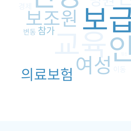
보
경제
보조원
교육
참가
변동
여성
임신
의료보험
이동