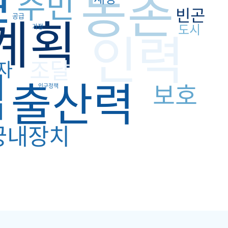
농촌
주민
빈곤
계획
공급
인력
도시
가정
조달
자
임
출산력
보호
인구정책
궁내장치