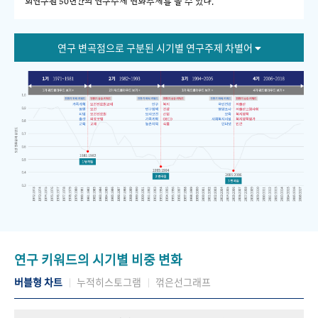
회연구원 50년간의 연구주제 변화추세를 볼 수 있다."
연구 변곡점으로 구분된 시기별 연구주제 차별어
연구 키워드의 시기별 비중 변화
버블형 차트
누적히스토그램
꺾은선그래프