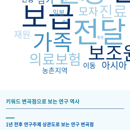
보급
진료
모자
일본
전달
공급
가족
노인
재원
환경
보조
의료보험
아시아
이동
농촌지역
키워드 변곡점으로 보는 연구 역사
1년 전후 연구주제 상관도로 보는 연구 변곡점