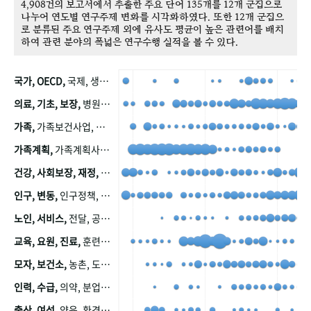
4,908건의 보고서에서 추출한 주요 단어 135개를 12개 군집으로
나누어 연도별 연구주제 변화를 시각화하였다. 또한 12개 군집으
로 분류된 주요 연구주제 외에 유사도 평균이 높은 관련어를 배치
하여 관련 분야의 폭넓은 연구수행 실적을 볼 수 있다.
국가, OECD,
국제, 생산, 아시아, 태평양, 태평양지역, 참가
의료, 기초, 보장,
병원, 가정, 연금, 연계, 공적, 일본, 생활, 국민기초생활보장제도, 국민연금, 기금, 저소득층, 근로, 자활, 급여, 환자, 의료비, 모니터링, 한국복지패널, 소득, 지표, 빈곤, 노후, 장애인
가족,
가족보건사업, 산업, 친화, 전국, 출산력
가족계획,
가족계획사업, 가족계획사업평가, 한국가족계획사업, 피임, 보급, 부인, 자궁, 피임약
건강, 사회보장, 재정,
보험, 건강보험, 국민건강증진, 건강영향평가, 경제, 지출, 성장, 협동, 영양, 국민건강, 하국인, 영양조사, 사회보장제도, 행태, 의식
인구, 변동,
인구정책, 저출산, 고령사회, 고령화, 이동, 남북한, 지방자치단체, 컨설팅, 복지정책평가, 집, 사회개발
노인, 서비스,
전달, 공공, 보육, 수요, 공급, 사회서비스, 데이터, 보호, 요양, 아동, 예방, 청소년, 효율, 자원
교육, 요원, 진료,
훈련, 보건요원, 마을, 마을건강사업, 보조원, 진료원, 보건진료원, 보건진료원교재
모자, 보건소,
농촌, 도시, 금연, 농촌지역, 모자보건사업
인력, 수급,
의약, 분업, 식품, 의약품, 의사, 안전
출산, 여성,
양육, 환경, 임신, 인공, 중절