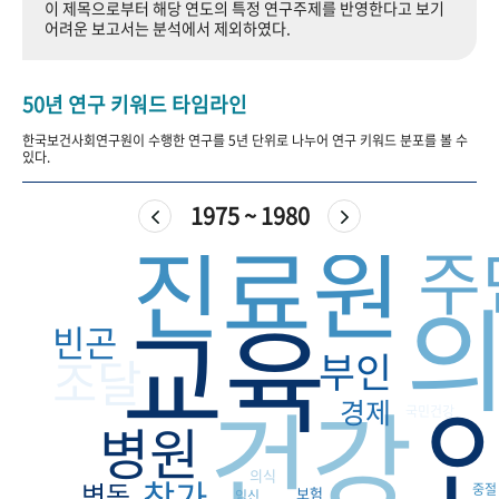
이 제목으로부터 해당 연도의 특정 연구주제를 반영한다고 보기
+1
성과 50선
숫자로 보는 50년
50
주년 광장
어려운 보고서는 분석에서 제외하였다.
세계와 함께 한 KIHASA
50년 연구 키워드 타임라인
VR 역사관
한국보건사회연구원이 수행한 연구를 5년 단위로 나누어 연구 키워드 분포를 볼 수
있다.
1975 ~ 1980
진료원
주
교육
빈곤
부인
조달
건강
경제
국민건강
병원
의식
참가
변동
중절
보험
임신