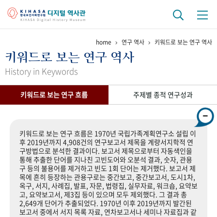
home
연구 역사
키워드로 보는 연구 역사
기관 역사
키워드로 보는 연구 역사
걸어온 길
기관 변천사
역대 기관장
연구원 사람들
History in Keywords
연구 역사
키워드로 보는 연구 흐름
주제별 종적 연구성과
정책과 연구
키워드로 보는 연구 역사
연구자들
간행물 변천사
키워드로 보는 연구 흐름은 1970년 국립가족계획연구소 설립 이
후 2019년까지 4,908건의 연구보고서 제목을 계량서지학적 연
구방법으로 분석한 결과이다. 보고서 제목으로부터 자동색인을
기록물 아카이브
통해 추출한 단어를 지나친 고빈도어와 오분석 결과, 숫자, 관용
구 등의 불용어를 제거하고 빈도 1회 단어는 제거했다. 보고서 제
사진 아카이브
문서 기록물
행정박물
영상 기록물
목에 흔히 등장하는 관용구로는 중간보고, 중간보고서, 도시1차,
옥구, 서지, 사례집, 발표, 자문, 법령집, 실무자료, 워크숍, 요약보
고, 요약보고서, 제3집 등이 있으며 모두 제외했다. 그 결과 총
2,649개 단어가 추출되었다. 1970년 이후 2019년까지 발간된
+1
50
주년 기념
보고서 중에서 서지 목록 자료, 연차보고서나 세미나 자료집과 같