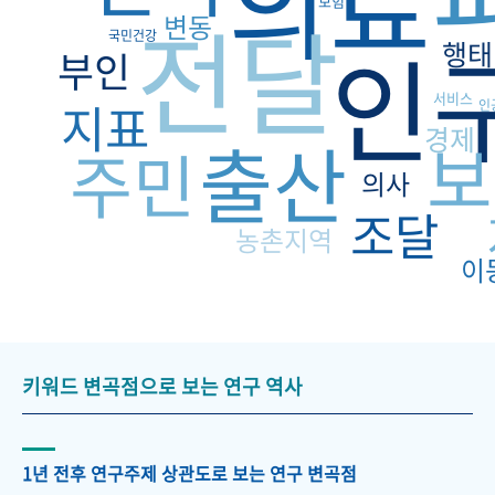
의료
보험
전달
변동
국민건강
인
행태
부인
서비스
지표
인
경제
출산
보
주민
의사
조달
농촌지역
이
키워드 변곡점으로 보는 연구 역사
1년 전후 연구주제 상관도로 보는 연구 변곡점