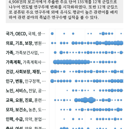
4,908건의 보고서에서 추출한 주요 단어 135개를 12개 군집으로
나누어 연도별 연구주제 변화를 시각화하였다. 또한 12개 군집으
로 분류된 주요 연구주제 외에 유사도 평균이 높은 관련어를 배치
하여 관련 분야의 폭넓은 연구수행 실적을 볼 수 있다.
국가, OECD,
국제, 생산, 아시아, 태평양, 태평양지역, 참가
의료, 기초, 보장,
병원, 가정, 연금, 연계, 공적, 일본, 생활, 국민기초생활보장제도, 국민연금, 기금, 저소득층, 근로, 자활, 급여, 환자, 의료비, 모니터링, 한국복지패널, 소득, 지표, 빈곤, 노후, 장애인
가족,
가족보건사업, 산업, 친화, 전국, 출산력
가족계획,
가족계획사업, 가족계획사업평가, 한국가족계획사업, 피임, 보급, 부인, 자궁, 피임약
건강, 사회보장, 재정,
보험, 건강보험, 국민건강증진, 건강영향평가, 경제, 지출, 성장, 협동, 영양, 국민건강, 하국인, 영양조사, 사회보장제도, 행태, 의식
인구, 변동,
인구정책, 저출산, 고령사회, 고령화, 이동, 남북한, 지방자치단체, 컨설팅, 복지정책평가, 집, 사회개발
노인, 서비스,
전달, 공공, 보육, 수요, 공급, 사회서비스, 데이터, 보호, 요양, 아동, 예방, 청소년, 효율, 자원
교육, 요원, 진료,
훈련, 보건요원, 마을, 마을건강사업, 보조원, 진료원, 보건진료원, 보건진료원교재
모자, 보건소,
농촌, 도시, 금연, 농촌지역, 모자보건사업
인력, 수급,
의약, 분업, 식품, 의약품, 의사, 안전
출산, 여성,
양육, 환경, 임신, 인공, 중절