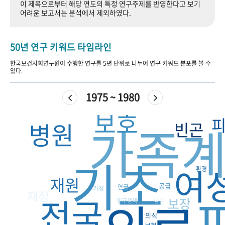
이 제목으로부터 해당 연도의 특정 연구주제를 반영한다고 보기
+1
성과 50선
숫자로 보는 50년
50
주년 광장
어려운 보고서는 분석에서 제외하였다.
세계와 함께 한 KIHASA
50년 연구 키워드 타임라인
VR 역사관
한국보건사회연구원이 수행한 연구를 5년 단위로 나누어 연구 키워드 분포를 볼 수
있다.
1975 ~ 1980
보호
가족
병원
빈곤
기초
여
환경
재원
공급
연금
가정
재정
전국
보장
중절
인구정책
의식