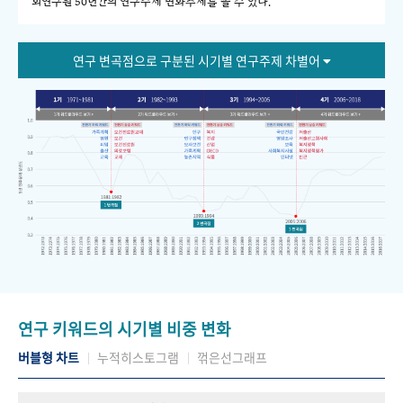
회연구원 50년간의 연구주제 변화추세를 볼 수 있다."
연구 변곡점으로 구분된 시기별 연구주제 차별어
연구 키워드의 시기별 비중 변화
버블형 차트
누적히스토그램
꺾은선그래프