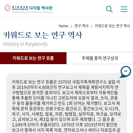
home
연구 역사
키워드로 보는 연구 역사
기관 역사
키워드로 보는 연구 역사
걸어온 길
기관 변천사
역대 기관장
연구원 사람들
History in Keywords
연구 역사
키워드로 보는 연구 흐름
주제별 종적 연구성과
정책과 연구
키워드로 보는 연구 역사
연구자들
간행물 변천사
키워드로 보는 연구 흐름은 1970년 국립가족계획연구소 설립 이
후 2019년까지 4,908건의 연구보고서 제목을 계량서지학적 연
구방법으로 분석한 결과이다. 보고서 제목으로부터 자동색인을
기록물 아카이브
통해 추출한 단어를 지나친 고빈도어와 오분석 결과, 숫자, 관용
구 등의 불용어를 제거하고 빈도 1회 단어는 제거했다. 보고서 제
사진 아카이브
문서 기록물
행정박물
영상 기록물
목에 흔히 등장하는 관용구로는 중간보고, 중간보고서, 도시1차,
옥구, 서지, 사례집, 발표, 자문, 법령집, 실무자료, 워크숍, 요약보
고, 요약보고서, 제3집 등이 있으며 모두 제외했다. 그 결과 총
2,649개 단어가 추출되었다. 1970년 이후 2019년까지 발간된
+1
50
주년 기념
보고서 중에서 서지 목록 자료, 연차보고서나 세미나 자료집과 같