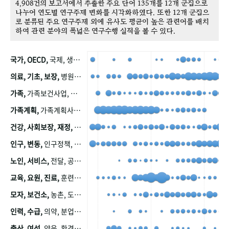
4,908건의 보고서에서 추출한 주요 단어 135개를 12개 군집으로
나누어 연도별 연구주제 변화를 시각화하였다. 또한 12개 군집으
로 분류된 주요 연구주제 외에 유사도 평균이 높은 관련어를 배치
하여 관련 분야의 폭넓은 연구수행 실적을 볼 수 있다.
국가, OECD,
국제, 생산, 아시아, 태평양, 태평양지역, 참가
의료, 기초, 보장,
병원, 가정, 연금, 연계, 공적, 일본, 생활, 국민기초생활보장제도, 국민연금, 기금, 저소득층, 근로, 자활, 급여, 환자, 의료비, 모니터링, 한국복지패널, 소득, 지표, 빈곤, 노후, 장애인
가족,
가족보건사업, 산업, 친화, 전국, 출산력
가족계획,
가족계획사업, 가족계획사업평가, 한국가족계획사업, 피임, 보급, 부인, 자궁, 피임약
건강, 사회보장, 재정,
보험, 건강보험, 국민건강증진, 건강영향평가, 경제, 지출, 성장, 협동, 영양, 국민건강, 하국인, 영양조사, 사회보장제도, 행태, 의식
인구, 변동,
인구정책, 저출산, 고령사회, 고령화, 이동, 남북한, 지방자치단체, 컨설팅, 복지정책평가, 집, 사회개발
노인, 서비스,
전달, 공공, 보육, 수요, 공급, 사회서비스, 데이터, 보호, 요양, 아동, 예방, 청소년, 효율, 자원
교육, 요원, 진료,
훈련, 보건요원, 마을, 마을건강사업, 보조원, 진료원, 보건진료원, 보건진료원교재
모자, 보건소,
농촌, 도시, 금연, 농촌지역, 모자보건사업
인력, 수급,
의약, 분업, 식품, 의약품, 의사, 안전
출산, 여성,
양육, 환경, 임신, 인공, 중절