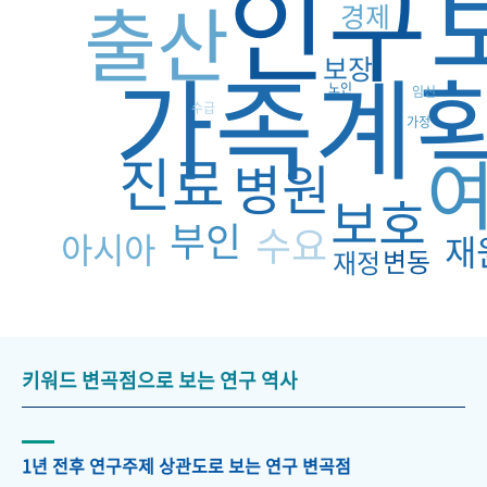
인구
출산
경제
가족계
보장
노인
임신
수급
가정
진료
병원
보호
부인
수요
아시아
재
변동
재정
키워드 변곡점으로 보는 연구 역사
1년 전후 연구주제 상관도로 보는 연구 변곡점