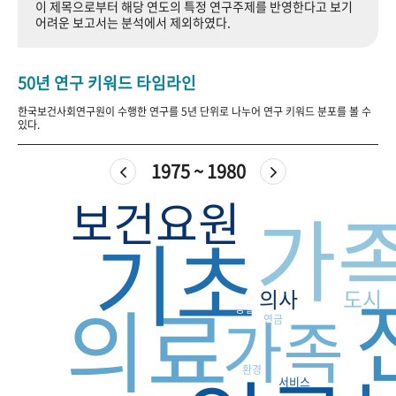
이 제목으로부터 해당 연도의 특정 연구주제를 반영한다고 보기
+1
성과 50선
숫자로 보는 50년
50
주년 광장
어려운 보고서는 분석에서 제외하였다.
세계와 함께 한 KIHASA
50년 연구 키워드 타임라인
VR 역사관
한국보건사회연구원이 수행한 연구를 5년 단위로 나누어 연구 키워드 분포를 볼 수
있다.
1975 ~ 1980
보건요원
가
기초
의료
의사
도시
가족
중절
연금
환경
서비스