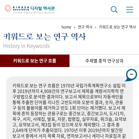
home
연구 역사
키워드로 보는 연구 역사
기관 역사
키워드로 보는 연구 역사
걸어온 길
기관 변천사
역대 기관장
연구원 사람들
History in Keywords
연구 역사
키워드로 보는 연구 흐름
주제별 종적 연구성과
정책과 연구
키워드로 보는 연구 역사
연구자들
간행물 변천사
키워드로 보는 연구 흐름은 1970년 국립가족계획연구소 설립 이
후 2019년까지 4,908건의 연구보고서 제목을 계량서지학적 연
구방법으로 분석한 결과이다. 보고서 제목으로부터 자동색인을
기록물 아카이브
통해 추출한 단어를 지나친 고빈도어와 오분석 결과, 숫자, 관용
구 등의 불용어를 제거하고 빈도 1회 단어는 제거했다. 보고서 제
사진 아카이브
문서 기록물
행정박물
영상 기록물
목에 흔히 등장하는 관용구로는 중간보고, 중간보고서, 도시1차,
옥구, 서지, 사례집, 발표, 자문, 법령집, 실무자료, 워크숍, 요약보
고, 요약보고서, 제3집 등이 있으며 모두 제외했다. 그 결과 총
2,649개 단어가 추출되었다. 1970년 이후 2019년까지 발간된
+1
50
주년 기념
보고서 중에서 서지 목록 자료, 연차보고서나 세미나 자료집과 같