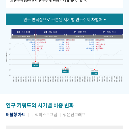
회연구원 50년간의 연구주제 변화추세를 볼 수 있다."
연구 변곡점으로 구분된 시기별 연구주제 차별어
연구 키워드의 시기별 비중 변화
버블형 차트
누적히스토그램
꺾은선그래프