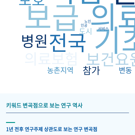
의
보급
기
노인
인공
도시
서비스
전국
병원
의료보험
보건요
참가
농촌지역
변동
키워드 변곡점으로 보는 연구 역사
1년 전후 연구주제 상관도로 보는 연구 변곡점