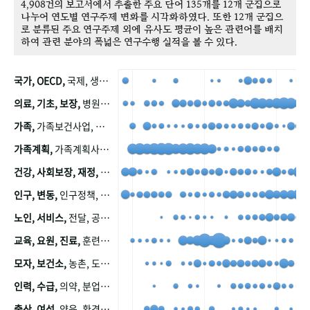
4,908건의 보고서에서 추출한 주요 단어 135개를 12개 군집으로
나누어 연도별 연구주제 변화를 시각화하였다. 또한 12개 군집으
로 분류된 주요 연구주제 외에 유사도 평균이 높은 관련어를 배치
하여 관련 분야의 폭넓은 연구수행 실적을 볼 수 있다.
국가, OECD,
국제, 생산, 아시아, 태평양, 태평양지역, 참가
의료, 기초, 보장,
병원, 가정, 연금, 연계, 공적, 일본, 생활, 국민기초생활보장제도, 국민연금, 기금, 저소득층, 근로, 자활, 급여, 환자, 의료비, 모니터링, 한국복지패널, 소득, 지표, 빈곤, 노후, 장애인
가족,
가족보건사업, 산업, 친화, 전국, 출산력
가족계획,
가족계획사업, 가족계획사업평가, 한국가족계획사업, 피임, 보급, 부인, 자궁, 피임약
건강, 사회보장, 재정,
보험, 건강보험, 국민건강증진, 건강영향평가, 경제, 지출, 성장, 협동, 영양, 국민건강, 하국인, 영양조사, 사회보장제도, 행태, 의식
인구, 변동,
인구정책, 저출산, 고령사회, 고령화, 이동, 남북한, 지방자치단체, 컨설팅, 복지정책평가, 집, 사회개발
노인, 서비스,
전달, 공공, 보육, 수요, 공급, 사회서비스, 데이터, 보호, 요양, 아동, 예방, 청소년, 효율, 자원
교육, 요원, 진료,
훈련, 보건요원, 마을, 마을건강사업, 보조원, 진료원, 보건진료원, 보건진료원교재
모자, 보건소,
농촌, 도시, 금연, 농촌지역, 모자보건사업
인력, 수급,
의약, 분업, 식품, 의약품, 의사, 안전
출산, 여성,
양육, 환경, 임신, 인공, 중절