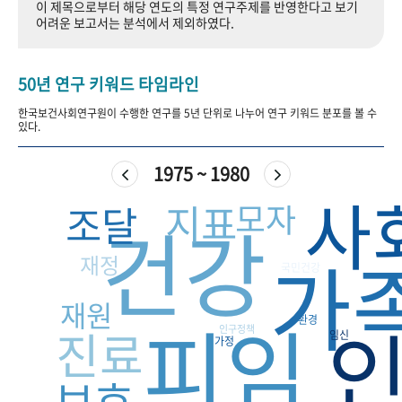
이 제목으로부터 해당 연도의 특정 연구주제를 반영한다고 보기
+1
성과 50선
숫자로 보는 50년
50
주년 광장
어려운 보고서는 분석에서 제외하였다.
세계와 함께 한 KIHASA
50년 연구 키워드 타임라인
VR 역사관
한국보건사회연구원이 수행한 연구를 5년 단위로 나누어 연구 키워드 분포를 볼 수
있다.
1975 ~ 1980
사
지표
모자
조달
건강
가
재정
국민건강
재원
피임
환경
진료
인구정책
임신
가정
보호