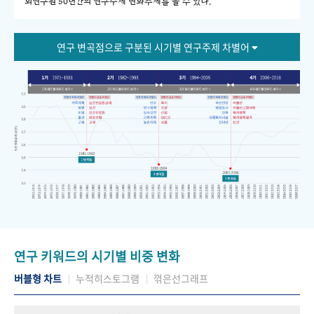
회연구원 50년간의 연구주제 변화추세를 볼 수 있다."
연구 변곡점으로 구분된 시기별 연구주제 차별어
연구 키워드의 시기별 비중 변화
버블형 차트
누적히스토그램
꺾은선그래프