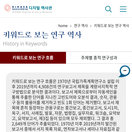
home
연구 역사
키워드로 보는 연구 역사
기관 역사
키워드로 보는 연구 역사
걸어온 길
기관 변천사
역대 기관장
연구원 사람들
History in Keywords
연구 역사
키워드로 보는 연구 흐름
주제별 종적 연구성과
정책과 연구
키워드로 보는 연구 역사
연구자들
간행물 변천사
키워드로 보는 연구 흐름은 1970년 국립가족계획연구소 설립 이
후 2019년까지 4,908건의 연구보고서 제목을 계량서지학적 연
구방법으로 분석한 결과이다. 보고서 제목으로부터 자동색인을
기록물 아카이브
통해 추출한 단어를 지나친 고빈도어와 오분석 결과, 숫자, 관용
구 등의 불용어를 제거하고 빈도 1회 단어는 제거했다. 보고서 제
사진 아카이브
문서 기록물
행정박물
영상 기록물
목에 흔히 등장하는 관용구로는 중간보고, 중간보고서, 도시1차,
옥구, 서지, 사례집, 발표, 자문, 법령집, 실무자료, 워크숍, 요약보
고, 요약보고서, 제3집 등이 있으며 모두 제외했다. 그 결과 총
2,649개 단어가 추출되었다. 1970년 이후 2019년까지 발간된
+1
50
주년 기념
보고서 중에서 서지 목록 자료, 연차보고서나 세미나 자료집과 같