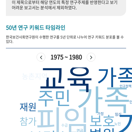
이 제목으로부터 해당 연도의 특정 연구주제를 반영한다고 보기
+1
성과 50선
숫자로 보는 50년
50
주년 광장
어려운 보고서는 분석에서 제외하였다.
세계와 함께 한 KIHASA
50년 연구 키워드 타임라인
VR 역사관
한국보건사회연구원이 수행한 연구를 5년 단위로 나누어 연구 키워드 분포를 볼 수
있다.
1975 ~ 1980
교육
가
농촌지역
가족
인구정책
주민
피임
재원
보호
가정
임신
참가
노인
수급
연금