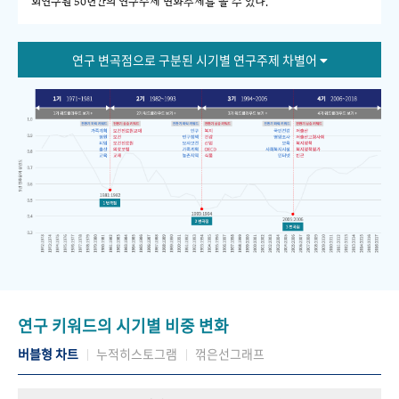
회연구원 50년간의 연구주제 변화추세를 볼 수 있다."
연구 변곡점으로 구분된 시기별 연구주제 차별어
연구 키워드의 시기별 비중 변화
버블형 차트
누적히스토그램
꺾은선그래프