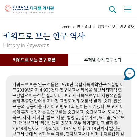
home
연구 역사
키워드로 보는 연구 역사
기관 역사
키워드로 보는 연구 역사
걸어온 길
기관 변천사
역대 기관장
연구원 사람들
History in Keywords
연구 역사
키워드로 보는 연구 흐름
주제별 종적 연구성과
정책과 연구
키워드로 보는 연구 역사
연구자들
간행물 변천사
키워드로 보는 연구 흐름은 1970년 국립가족계획연구소 설립 이
후 2019년까지 4,908건의 연구보고서 제목을 계량서지학적 연
구방법으로 분석한 결과이다. 보고서 제목으로부터 자동색인을
기록물 아카이브
통해 추출한 단어를 지나친 고빈도어와 오분석 결과, 숫자, 관용
구 등의 불용어를 제거하고 빈도 1회 단어는 제거했다. 보고서 제
사진 아카이브
문서 기록물
행정박물
영상 기록물
목에 흔히 등장하는 관용구로는 중간보고, 중간보고서, 도시1차,
옥구, 서지, 사례집, 발표, 자문, 법령집, 실무자료, 워크숍, 요약보
고, 요약보고서, 제3집 등이 있으며 모두 제외했다. 그 결과 총
2,649개 단어가 추출되었다. 1970년 이후 2019년까지 발간된
+1
50
주년 기념
보고서 중에서 서지 목록 자료, 연차보고서나 세미나 자료집과 같