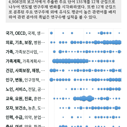
4,908건의 보고서에서 추출한 주요 단어 135개를 12개 군집으로
나누어 연도별 연구주제 변화를 시각화하였다. 또한 12개 군집으
로 분류된 주요 연구주제 외에 유사도 평균이 높은 관련어를 배치
하여 관련 분야의 폭넓은 연구수행 실적을 볼 수 있다.
국가, OECD,
국제, 생산, 아시아, 태평양, 태평양지역, 참가
의료, 기초, 보장,
병원, 가정, 연금, 연계, 공적, 일본, 생활, 국민기초생활보장제도, 국민연금, 기금, 저소득층, 근로, 자활, 급여, 환자, 의료비, 모니터링, 한국복지패널, 소득, 지표, 빈곤, 노후, 장애인
가족,
가족보건사업, 산업, 친화, 전국, 출산력
가족계획,
가족계획사업, 가족계획사업평가, 한국가족계획사업, 피임, 보급, 부인, 자궁, 피임약
건강, 사회보장, 재정,
보험, 건강보험, 국민건강증진, 건강영향평가, 경제, 지출, 성장, 협동, 영양, 국민건강, 하국인, 영양조사, 사회보장제도, 행태, 의식
인구, 변동,
인구정책, 저출산, 고령사회, 고령화, 이동, 남북한, 지방자치단체, 컨설팅, 복지정책평가, 집, 사회개발
노인, 서비스,
전달, 공공, 보육, 수요, 공급, 사회서비스, 데이터, 보호, 요양, 아동, 예방, 청소년, 효율, 자원
교육, 요원, 진료,
훈련, 보건요원, 마을, 마을건강사업, 보조원, 진료원, 보건진료원, 보건진료원교재
모자, 보건소,
농촌, 도시, 금연, 농촌지역, 모자보건사업
인력, 수급,
의약, 분업, 식품, 의약품, 의사, 안전
출산, 여성,
양육, 환경, 임신, 인공, 중절