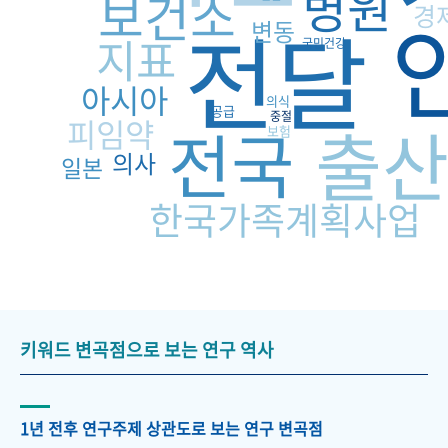
병원
보건소
경
전달
변동
지표
국민건강
아시아
의식
공급
중절
피임약
출
전국
보험
의사
일본
한국가족계획사업
키워드 변곡점으로 보는 연구 역사
1년 전후 연구주제 상관도로 보는 연구 변곡점