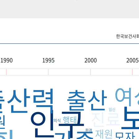
한국보건사회연
1990
1995
2000
2005
출산력
여
출산
인구
임신
진료
원
행태
의식
재원
환경
모자