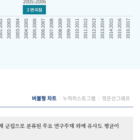
버블형 차트
누적히스토그램
꺾은선그래프
12개 군집으로 분류된 주요 연구주제 외에 유사도 평균이