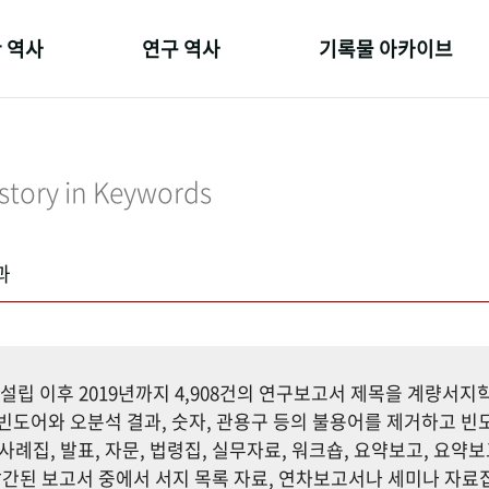
 역사
연구 역사
기록물 아카이브
온 길
정책과 연구
사진 아카이브
 변천사
키워드로 보는 연구 역사
문서 기록물
story in Keywords
 기관장
연구자들
행정박물
 사람들
간행물 변천사
영상 기록물
과
설립 이후 2019년까지 4,908건의 연구보고서 제목을 계량서
도어와 오분석 결과, 숫자, 관용구 등의 불용어를 제거하고 빈도
사례집, 발표, 자문, 법령집, 실무자료, 워크숍, 요약보고, 요약보
까지 발간된 보고서 중에서 서지 목록 자료, 연차보고서나 세미나 