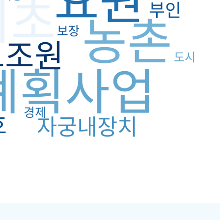
기초
부인
농촌
보장
보조원
도시
계획사업
경제
호
자궁내장치