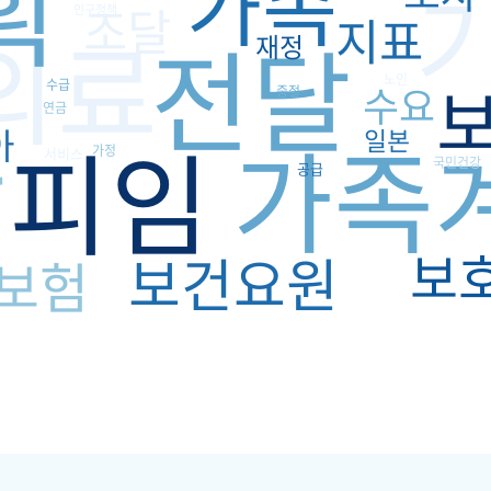
획
가족
조달
인구정책
지표
의료
전달
재정
노인
수급
수요
중절
연금
강
가족
아
피임
일본
가정
서비스
국민건강
공급
보
보건요원
보험