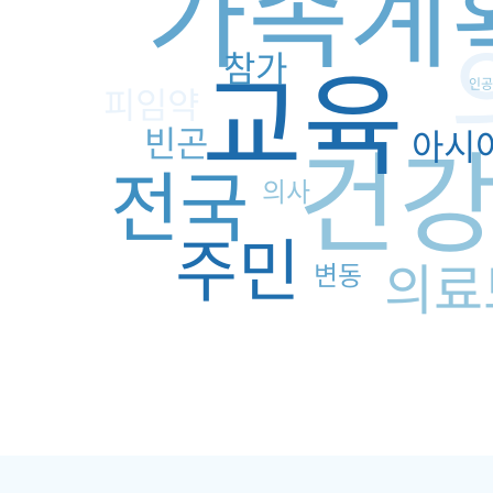
가족계
교육
참가
인공
피임약
빈곤
건
아시
전국
의사
주민
의료
변동