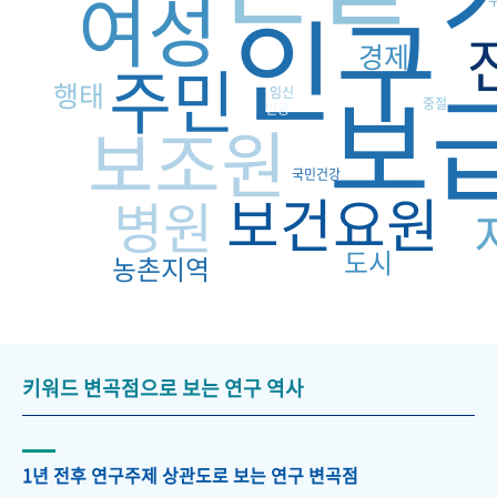
여성
인구
경제
주민
보
행태
임신
중절
인공
보조원
국민건강
보건요원
병원
도시
농촌지역
키워드 변곡점으로 보는 연구 역사
1년 전후 연구주제 상관도로 보는 연구 변곡점