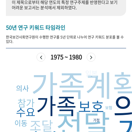
이 제목으로부터 해당 연도의 특정 연구주제를 반영한다고 보기
+1
성과 50선
숫자로 보는 50년
50
주년 광장
어려운 보고서는 분석에서 제외하였다.
세계와 함께 한 KIHASA
50년 연구 키워드 타임라인
VR 역사관
한국보건사회연구원이 수행한 연구를 5년 단위로 나누어 연구 키워드 분포를 볼 수
있다.
1975 ~ 1980
가족계
일본
의사
가족
참가
보호
전달
수요
보험
조달
이동
가정