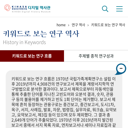
home
연구 역사
키워드로 보는 연구 역사
기관 역사
키워드로 보는 연구 역사
걸어온 길
기관 변천사
역대 기관장
연구원 사람들
History in Keywords
연구 역사
키워드로 보는 연구 흐름
주제별 종적 연구성과
정책과 연구
키워드로 보는 연구 역사
연구자들
간행물 변천사
키워드로 보는 연구 흐름은 1970년 국립가족계획연구소 설립 이
후 2019년까지 4,908건의 연구보고서 제목을 계량서지학적 연
구방법으로 분석한 결과이다. 보고서 제목으로부터 자동색인을
기록물 아카이브
통해 추출한 단어를 지나친 고빈도어와 오분석 결과, 숫자, 관용
구 등의 불용어를 제거하고 빈도 1회 단어는 제거했다. 보고서 제
사진 아카이브
문서 기록물
행정박물
영상 기록물
목에 흔히 등장하는 관용구로는 중간보고, 중간보고서, 도시1차,
옥구, 서지, 사례집, 발표, 자문, 법령집, 실무자료, 워크숍, 요약보
고, 요약보고서, 제3집 등이 있으며 모두 제외했다. 그 결과 총
2,649개 단어가 추출되었다. 1970년 이후 2019년까지 발간된
+1
50
주년 기념
보고서 중에서 서지 목록 자료, 연차보고서나 세미나 자료집과 같