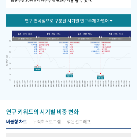
회연구원 50년간의 연구주제 변화추세를 볼 수 있다."
연구 변곡점으로 구분된 시기별 연구주제 차별어
연구 키워드의 시기별 비중 변화
버블형 차트
누적히스토그램
꺾은선그래프