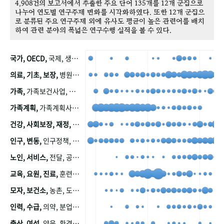
4,908건의 보고서에서 추출한 주요 단어 135개를 12개 군집으로
나누어 연도별 연구주제 변화를 시각화하였다. 또한 12개 군집으
로 분류된 주요 연구주제 외에 유사도 평균이 높은 관련어를 배치
하여 관련 분야의 폭넓은 연구수행 실적을 볼 수 있다.
국가, OECD,
국제, 생산, 아시아, 태평양, 태평양지역, 참가
의료, 기초, 보장,
병원, 가정, 연금, 연계, 공적, 일본, 생활, 국민기초생활보장제도, 국민연금, 기금, 저소득층, 근로, 자활, 급여, 환자, 의료비, 모니터링, 한국복지패널, 소득, 지표, 빈곤, 노후, 장애인
가족,
가족보건사업, 산업, 친화, 전국, 출산력
가족계획,
가족계획사업, 가족계획사업평가, 한국가족계획사업, 피임, 보급, 부인, 자궁, 피임약
건강, 사회보장, 재정,
보험, 건강보험, 국민건강증진, 건강영향평가, 경제, 지출, 성장, 협동, 영양, 국민건강, 하국인, 영양조사, 사회보장제도, 행태, 의식
인구, 변동,
인구정책, 저출산, 고령사회, 고령화, 이동, 남북한, 지방자치단체, 컨설팅, 복지정책평가, 집, 사회개발
노인, 서비스,
전달, 공공, 보육, 수요, 공급, 사회서비스, 데이터, 보호, 요양, 아동, 예방, 청소년, 효율, 자원
교육, 요원, 진료,
훈련, 보건요원, 마을, 마을건강사업, 보조원, 진료원, 보건진료원, 보건진료원교재
모자, 보건소,
농촌, 도시, 금연, 농촌지역, 모자보건사업
인력, 수급,
의약, 분업, 식품, 의약품, 의사, 안전
출산, 여성,
양육, 환경, 임신, 인공, 중절