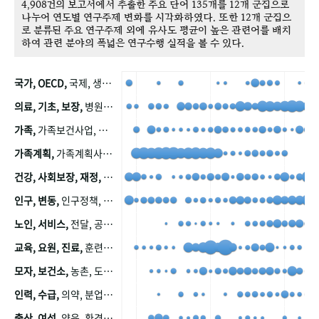
4,908건의 보고서에서 추출한 주요 단어 135개를 12개 군집으로
나누어 연도별 연구주제 변화를 시각화하였다. 또한 12개 군집으
로 분류된 주요 연구주제 외에 유사도 평균이 높은 관련어를 배치
하여 관련 분야의 폭넓은 연구수행 실적을 볼 수 있다.
국가, OECD,
국제, 생산, 아시아, 태평양, 태평양지역, 참가
의료, 기초, 보장,
병원, 가정, 연금, 연계, 공적, 일본, 생활, 국민기초생활보장제도, 국민연금, 기금, 저소득층, 근로, 자활, 급여, 환자, 의료비, 모니터링, 한국복지패널, 소득, 지표, 빈곤, 노후, 장애인
가족,
가족보건사업, 산업, 친화, 전국, 출산력
가족계획,
가족계획사업, 가족계획사업평가, 한국가족계획사업, 피임, 보급, 부인, 자궁, 피임약
건강, 사회보장, 재정,
보험, 건강보험, 국민건강증진, 건강영향평가, 경제, 지출, 성장, 협동, 영양, 국민건강, 하국인, 영양조사, 사회보장제도, 행태, 의식
인구, 변동,
인구정책, 저출산, 고령사회, 고령화, 이동, 남북한, 지방자치단체, 컨설팅, 복지정책평가, 집, 사회개발
노인, 서비스,
전달, 공공, 보육, 수요, 공급, 사회서비스, 데이터, 보호, 요양, 아동, 예방, 청소년, 효율, 자원
교육, 요원, 진료,
훈련, 보건요원, 마을, 마을건강사업, 보조원, 진료원, 보건진료원, 보건진료원교재
모자, 보건소,
농촌, 도시, 금연, 농촌지역, 모자보건사업
인력, 수급,
의약, 분업, 식품, 의약품, 의사, 안전
출산, 여성,
양육, 환경, 임신, 인공, 중절