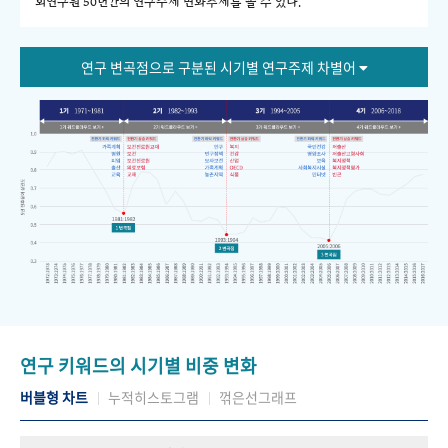
회연구원 50년간의 연구주제 변화추세를 볼 수 있다."
연구 변곡점으로 구분된 시기별 연구주제 차별어
연구 키워드의 시기별 비중 변화
버블형 차트
누적히스토그램
꺾은선그래프