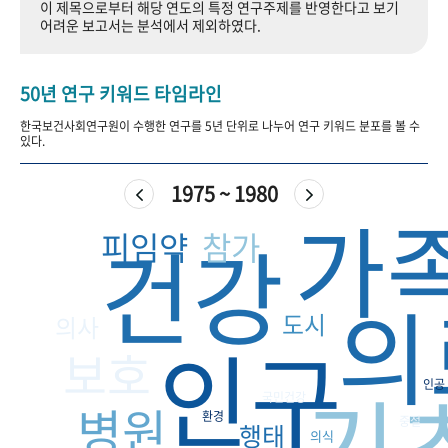
이 제목으로부터 해당 연도의 특정 연구주제를 반영한다고 보기
+1
성과 50선
숫자로 보는 50년
50
주년 광장
어려운 보고서는 분석에서 제외하였다.
세계와 함께 한 KIHASA
50년 연구 키워드 타임라인
VR 역사관
한국보건사회연구원이 수행한 연구를 5년 단위로 나누어 연구 키워드 분포를 볼 수
있다.
1975 ~ 1980
가
건강
피임약
참가
의
도시
의사
인구
보호
기
인공
국민건강
병원
환경
중절
행태
의식