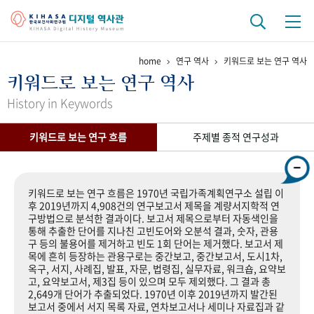
home
연구 역사
키워드로 보는 연구 역사
기관 역사
키워드로 보는 연구 역사
걸어온 길
기관 변천사
역대 기관장
연구원 사람들
History in Keywords
연구 역사
키워드로 보는 연구 흐름
주제별 종적 연구성과
정책과 연구
키워드로 보는 연구 역사
연구자들
간행물 변천사
키워드로 보는 연구 흐름은 1970년 국립가족계획연구소 설립 이
후 2019년까지 4,908건의 연구보고서 제목을 계량서지학적 연
구방법으로 분석한 결과이다. 보고서 제목으로부터 자동색인을
기록물 아카이브
통해 추출한 단어를 지나친 고빈도어와 오분석 결과, 숫자, 관용
구 등의 불용어를 제거하고 빈도 1회 단어는 제거했다. 보고서 제
사진 아카이브
문서 기록물
행정박물
영상 기록물
목에 흔히 등장하는 관용구로는 중간보고, 중간보고서, 도시1차,
옥구, 서지, 사례집, 발표, 자문, 법령집, 실무자료, 워크숍, 요약보
고, 요약보고서, 제3집 등이 있으며 모두 제외했다. 그 결과 총
2,649개 단어가 추출되었다. 1970년 이후 2019년까지 발간된
+1
50
주년 기념
보고서 중에서 서지 목록 자료, 연차보고서나 세미나 자료집과 같