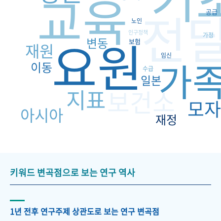
교육
전
공급
노인
인구정책
요원
가정
변동
보험
재원
임신
가
이동
수급
일본
지표
보건소
모자
아시아
재정
키워드 변곡점으로 보는 연구 역사
1년 전후 연구주제 상관도로 보는 연구 변곡점