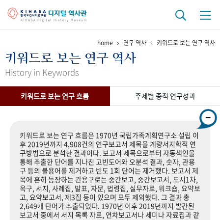
home
연구 역사
키워드로 보는 연구 역사
기관 역사
키워드로 보는 연구 역사
걸어온 길
기관 변천사
역대 기관장
연구원 사람들
History in Keywords
연구 역사
키워드로 보는 연구 흐름
주제별 종적 연구성과
정책과 연구
키워드로 보는 연구 역사
연구자들
간행물 변천사
키워드로 보는 연구 흐름은 1970년 국립가족계획연구소 설립 이
후 2019년까지 4,908건의 연구보고서 제목을 계량서지학적 연
구방법으로 분석한 결과이다. 보고서 제목으로부터 자동색인을
기록물 아카이브
통해 추출한 단어를 지나친 고빈도어와 오분석 결과, 숫자, 관용
구 등의 불용어를 제거하고 빈도 1회 단어는 제거했다. 보고서 제
사진 아카이브
문서 기록물
행정박물
영상 기록물
목에 흔히 등장하는 관용구로는 중간보고, 중간보고서, 도시1차,
옥구, 서지, 사례집, 발표, 자문, 법령집, 실무자료, 워크숍, 요약보
고, 요약보고서, 제3집 등이 있으며 모두 제외했다. 그 결과 총
2,649개 단어가 추출되었다. 1970년 이후 2019년까지 발간된
+1
50
주년 기념
보고서 중에서 서지 목록 자료, 연차보고서나 세미나 자료집과 같