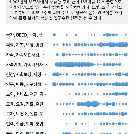
4,908건의 보고서에서 추출한 주요 단어 135개를 12개 군집으로
나누어 연도별 연구주제 변화를 시각화하였다. 또한 12개 군집으
로 분류된 주요 연구주제 외에 유사도 평균이 높은 관련어를 배치
하여 관련 분야의 폭넓은 연구수행 실적을 볼 수 있다.
국가, OECD,
국제, 생산, 아시아, 태평양, 태평양지역, 참가
의료, 기초, 보장,
병원, 가정, 연금, 연계, 공적, 일본, 생활, 국민기초생활보장제도, 국민연금, 기금, 저소득층, 근로, 자활, 급여, 환자, 의료비, 모니터링, 한국복지패널, 소득, 지표, 빈곤, 노후, 장애인
가족,
가족보건사업, 산업, 친화, 전국, 출산력
가족계획,
가족계획사업, 가족계획사업평가, 한국가족계획사업, 피임, 보급, 부인, 자궁, 피임약
건강, 사회보장, 재정,
보험, 건강보험, 국민건강증진, 건강영향평가, 경제, 지출, 성장, 협동, 영양, 국민건강, 하국인, 영양조사, 사회보장제도, 행태, 의식
인구, 변동,
인구정책, 저출산, 고령사회, 고령화, 이동, 남북한, 지방자치단체, 컨설팅, 복지정책평가, 집, 사회개발
노인, 서비스,
전달, 공공, 보육, 수요, 공급, 사회서비스, 데이터, 보호, 요양, 아동, 예방, 청소년, 효율, 자원
교육, 요원, 진료,
훈련, 보건요원, 마을, 마을건강사업, 보조원, 진료원, 보건진료원, 보건진료원교재
모자, 보건소,
농촌, 도시, 금연, 농촌지역, 모자보건사업
인력, 수급,
의약, 분업, 식품, 의약품, 의사, 안전
출산, 여성,
양육, 환경, 임신, 인공, 중절