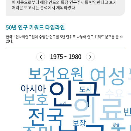
이 제목으로부터 해당 연도의 특정 연구주제를 반영한다고 보기
+1
성과 50선
숫자로 보는 50년
50
주년 광장
어려운 보고서는 분석에서 제외하였다.
세계와 함께 한 KIHASA
50년 연구 키워드 타임라인
VR 역사관
한국보건사회연구원이 수행한 연구를 5년 단위로 나누어 연구 키워드 분포를 볼 수
있다.
1975 ~ 1980
여성
보건요원
인구
아시아
도시
수요
의료
보호
노인
전국
보장
공급