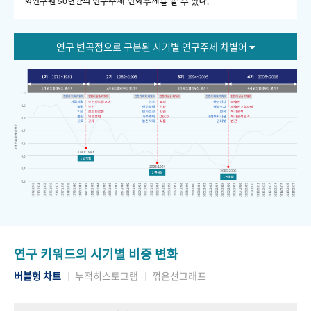
회연구원 50년간의 연구주제 변화추세를 볼 수 있다."
연구 변곡점으로 구분된 시기별 연구주제 차별어
연구 키워드의 시기별 비중 변화
버블형 차트
누적히스토그램
꺾은선그래프