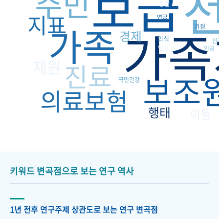
보급
주민
중절
지표
연금
가족
가족
가정
경제
의식
인
임신
인공
재원
진료
보조
국민건강
의료보험
행태
이동
키워드 변곡점으로 보는 연구 역사
1년 전후 연구주제 상관도로 보는 연구 변곡점