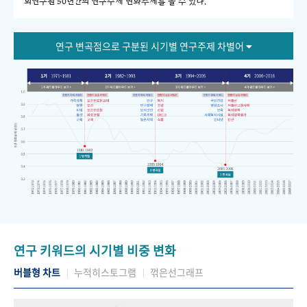
회연구원 50년간의 연구주제 변화추세를 볼 수 있다."
연구 변곡점으로 구분된 시기별 연구주제 차별어
연구 키워드의 시기별 비중 변화
버블형 차트
누적히스토그램
꺾은선그래프