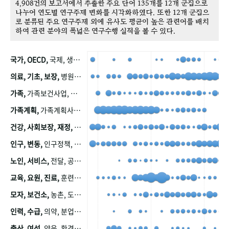
4,908건의 보고서에서 추출한 주요 단어 135개를 12개 군집으로
나누어 연도별 연구주제 변화를 시각화하였다. 또한 12개 군집으
로 분류된 주요 연구주제 외에 유사도 평균이 높은 관련어를 배치
하여 관련 분야의 폭넓은 연구수행 실적을 볼 수 있다.
국가, OECD,
국제, 생산, 아시아, 태평양, 태평양지역, 참가
의료, 기초, 보장,
병원, 가정, 연금, 연계, 공적, 일본, 생활, 국민기초생활보장제도, 국민연금, 기금, 저소득층, 근로, 자활, 급여, 환자, 의료비, 모니터링, 한국복지패널, 소득, 지표, 빈곤, 노후, 장애인
가족,
가족보건사업, 산업, 친화, 전국, 출산력
가족계획,
가족계획사업, 가족계획사업평가, 한국가족계획사업, 피임, 보급, 부인, 자궁, 피임약
건강, 사회보장, 재정,
보험, 건강보험, 국민건강증진, 건강영향평가, 경제, 지출, 성장, 협동, 영양, 국민건강, 하국인, 영양조사, 사회보장제도, 행태, 의식
인구, 변동,
인구정책, 저출산, 고령사회, 고령화, 이동, 남북한, 지방자치단체, 컨설팅, 복지정책평가, 집, 사회개발
노인, 서비스,
전달, 공공, 보육, 수요, 공급, 사회서비스, 데이터, 보호, 요양, 아동, 예방, 청소년, 효율, 자원
교육, 요원, 진료,
훈련, 보건요원, 마을, 마을건강사업, 보조원, 진료원, 보건진료원, 보건진료원교재
모자, 보건소,
농촌, 도시, 금연, 농촌지역, 모자보건사업
인력, 수급,
의약, 분업, 식품, 의약품, 의사, 안전
출산, 여성,
양육, 환경, 임신, 인공, 중절