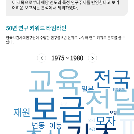
이 제목으로부터 해당 연도의 특정 연구주제를 반영한다고 보기
+1
성과 50선
숫자로 보는 50년
50
주년 광장
어려운 보고서는 분석에서 제외하였다.
세계와 함께 한 KIHASA
50년 연구 키워드 타임라인
VR 역사관
한국보건사회연구원이 수행한 연구를 5년 단위로 나누어 연구 키워드 분포를 볼 수
있다.
1975 ~ 1980
교육
전국
전
일본
보급
인구정책
환경
재원
보험
모자
의식
변동
이동
수급