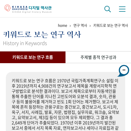
home
연구 역사
키워드로 보는 연구 역사
기관 역사
키워드로 보는 연구 역사
걸어온 길
기관 변천사
역대 기관장
연구원 사람들
History in Keywords
연구 역사
키워드로 보는 연구 흐름
주제별 종적 연구성과
정책과 연구
키워드로 보는 연구 역사
연구자들
간행물 변천사
키워드로 보는 연구 흐름은 1970년 국립가족계획연구소 설립 이
후 2019년까지 4,908건의 연구보고서 제목을 계량서지학적 연
구방법으로 분석한 결과이다. 보고서 제목으로부터 자동색인을
기록물 아카이브
통해 추출한 단어를 지나친 고빈도어와 오분석 결과, 숫자, 관용
구 등의 불용어를 제거하고 빈도 1회 단어는 제거했다. 보고서 제
사진 아카이브
문서 기록물
행정박물
영상 기록물
목에 흔히 등장하는 관용구로는 중간보고, 중간보고서, 도시1차,
옥구, 서지, 사례집, 발표, 자문, 법령집, 실무자료, 워크숍, 요약보
고, 요약보고서, 제3집 등이 있으며 모두 제외했다. 그 결과 총
2,649개 단어가 추출되었다. 1970년 이후 2019년까지 발간된
+1
50
주년 기념
보고서 중에서 서지 목록 자료, 연차보고서나 세미나 자료집과 같