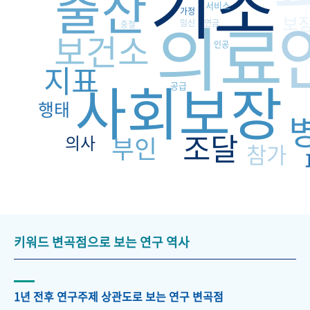
기초
출산
서비스
의료
가정
보
임신
연금
중절
보건소
인공
지표
사회보장
공급
행태
조달
부인
의사
참가
키워드 변곡점으로 보는 연구 역사
1년 전후 연구주제 상관도로 보는 연구 변곡점