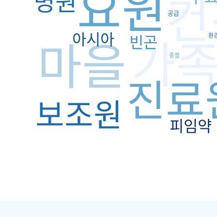
요원
건
병원
공급
가
아시아
마을
빈곤
환
중절
진료
보조원
피임약