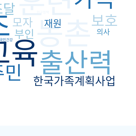
훈련
조달
초
보호
농촌
인구정책
모자
재원
부인
의사
교육
국민건강
출산력
본
주민
한국가족계획사업