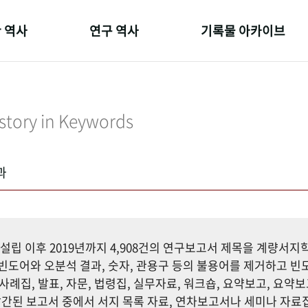
 역사
연구 역사
기록물 아카이브
온 길
정책과 연구
사진 아카이브
 변천사
키워드로 보는 연구 역사
문서 기록물
story in Keywords
 기관장
연구자들
행정박물
 사람들
간행물 변천사
영상 기록물
과
설립 이후 2019년까지 4,908건의 연구보고서 제목을 계량서
도어와 오분석 결과, 숫자, 관용구 등의 불용어를 제거하고 빈도
사례집, 발표, 자문, 법령집, 실무자료, 워크숍, 요약보고, 요약보
까지 발간된 보고서 중에서 서지 목록 자료, 연차보고서나 세미나 