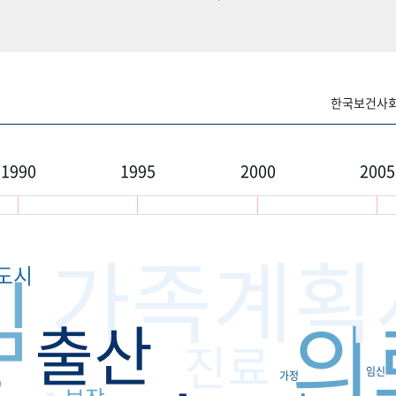
한국보건사회연
1990
1995
2000
2005
가족계획
임
도시
의
출산
진료
임신
요
가정