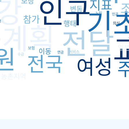
강
인구
보장
지표
기
변동
노인
인공
참가
족계획
행태
경
의식
전달
원
일
보험
이동
전국
서비스
연금
여성
수급
농촌지역