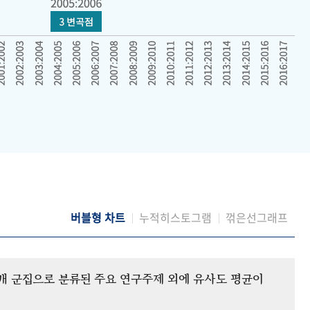
버블형 차트
누적히스토그램
꺾은선그래프
12개 군집으로 분류된 주요 연구주제 외에 유사도 평균이