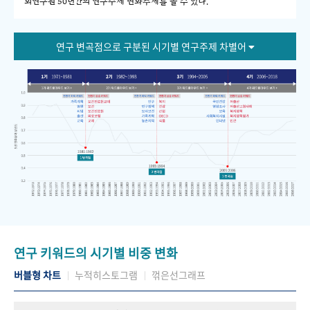
회연구원 50년간의 연구주제 변화추세를 볼 수 있다."
연구 변곡점으로 구분된 시기별 연구주제 차별어
연구 키워드의 시기별 비중 변화
버블형 차트
누적히스토그램
꺾은선그래프