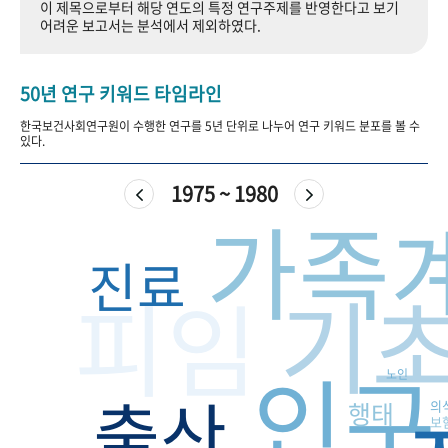
이 제목으로부터 해당 연도의 특정 연구주제를 반영한다고 보기
+1
성과 50선
숫자로 보는 50년
50
주년 광장
어려운 보고서는 분석에서 제외하였다.
세계와 함께 한 KIHASA
50년 연구 키워드 타임라인
VR 역사관
한국보건사회연구원이 수행한 연구를 5년 단위로 나누어 연구 키워드 분포를 볼 수
있다.
1975 ~ 1980
가족
진료
기
피임
인구
노인
출산
행태
의
보