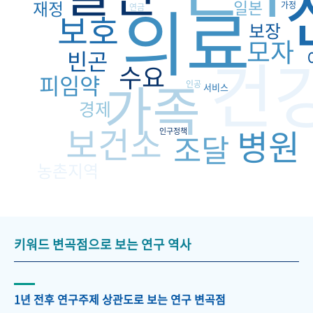
의료
일본
재정
가정
연금
보호
보장
모자
건
빈곤
수요
피임약
가족
인공
서비스
경제
보건소
병원
인구정책
조달
농촌지역
키워드 변곡점으로 보는 연구 역사
1년 전후 연구주제 상관도로 보는 연구 변곡점