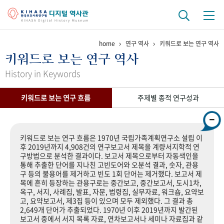
home
연구 역사
키워드로 보는 연구 역사
기관 역사
키워드로 보는 연구 역사
걸어온 길
기관 변천사
역대 기관장
연구원 사람들
History in Keywords
연구 역사
키워드로 보는 연구 흐름
주제별 종적 연구성과
정책과 연구
키워드로 보는 연구 역사
연구자들
간행물 변천사
키워드로 보는 연구 흐름은 1970년 국립가족계획연구소 설립 이
후 2019년까지 4,908건의 연구보고서 제목을 계량서지학적 연
구방법으로 분석한 결과이다. 보고서 제목으로부터 자동색인을
기록물 아카이브
통해 추출한 단어를 지나친 고빈도어와 오분석 결과, 숫자, 관용
구 등의 불용어를 제거하고 빈도 1회 단어는 제거했다. 보고서 제
사진 아카이브
문서 기록물
행정박물
영상 기록물
목에 흔히 등장하는 관용구로는 중간보고, 중간보고서, 도시1차,
옥구, 서지, 사례집, 발표, 자문, 법령집, 실무자료, 워크숍, 요약보
고, 요약보고서, 제3집 등이 있으며 모두 제외했다. 그 결과 총
2,649개 단어가 추출되었다. 1970년 이후 2019년까지 발간된
+1
50
주년 기념
보고서 중에서 서지 목록 자료, 연차보고서나 세미나 자료집과 같