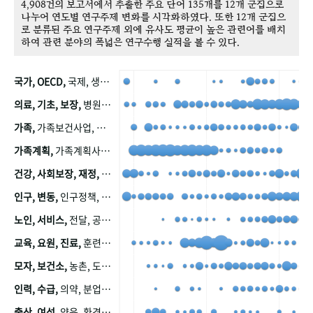
4,908건의 보고서에서 추출한 주요 단어 135개를 12개 군집으로
나누어 연도별 연구주제 변화를 시각화하였다. 또한 12개 군집으
로 분류된 주요 연구주제 외에 유사도 평균이 높은 관련어를 배치
하여 관련 분야의 폭넓은 연구수행 실적을 볼 수 있다.
국가, OECD,
국제, 생산, 아시아, 태평양, 태평양지역, 참가
의료, 기초, 보장,
병원, 가정, 연금, 연계, 공적, 일본, 생활, 국민기초생활보장제도, 국민연금, 기금, 저소득층, 근로, 자활, 급여, 환자, 의료비, 모니터링, 한국복지패널, 소득, 지표, 빈곤, 노후, 장애인
가족,
가족보건사업, 산업, 친화, 전국, 출산력
가족계획,
가족계획사업, 가족계획사업평가, 한국가족계획사업, 피임, 보급, 부인, 자궁, 피임약
건강, 사회보장, 재정,
보험, 건강보험, 국민건강증진, 건강영향평가, 경제, 지출, 성장, 협동, 영양, 국민건강, 하국인, 영양조사, 사회보장제도, 행태, 의식
인구, 변동,
인구정책, 저출산, 고령사회, 고령화, 이동, 남북한, 지방자치단체, 컨설팅, 복지정책평가, 집, 사회개발
노인, 서비스,
전달, 공공, 보육, 수요, 공급, 사회서비스, 데이터, 보호, 요양, 아동, 예방, 청소년, 효율, 자원
교육, 요원, 진료,
훈련, 보건요원, 마을, 마을건강사업, 보조원, 진료원, 보건진료원, 보건진료원교재
모자, 보건소,
농촌, 도시, 금연, 농촌지역, 모자보건사업
인력, 수급,
의약, 분업, 식품, 의약품, 의사, 안전
출산, 여성,
양육, 환경, 임신, 인공, 중절