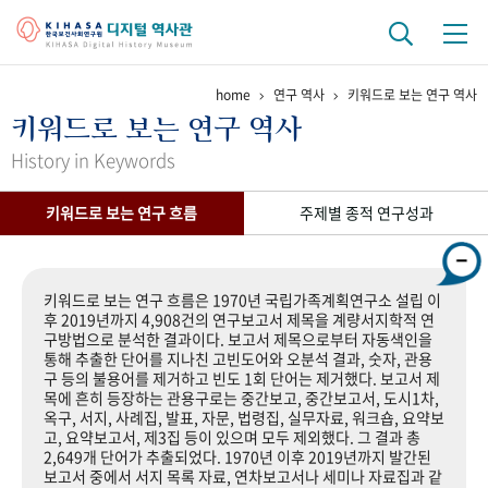
home
연구 역사
키워드로 보는 연구 역사
기관 역사
키워드로 보는 연구 역사
걸어온 길
기관 변천사
역대 기관장
연구원 사람들
History in Keywords
연구 역사
키워드로 보는 연구 흐름
주제별 종적 연구성과
정책과 연구
키워드로 보는 연구 역사
연구자들
간행물 변천사
키워드로 보는 연구 흐름은 1970년 국립가족계획연구소 설립 이
후 2019년까지 4,908건의 연구보고서 제목을 계량서지학적 연
구방법으로 분석한 결과이다. 보고서 제목으로부터 자동색인을
기록물 아카이브
통해 추출한 단어를 지나친 고빈도어와 오분석 결과, 숫자, 관용
구 등의 불용어를 제거하고 빈도 1회 단어는 제거했다. 보고서 제
사진 아카이브
문서 기록물
행정박물
영상 기록물
목에 흔히 등장하는 관용구로는 중간보고, 중간보고서, 도시1차,
옥구, 서지, 사례집, 발표, 자문, 법령집, 실무자료, 워크숍, 요약보
고, 요약보고서, 제3집 등이 있으며 모두 제외했다. 그 결과 총
2,649개 단어가 추출되었다. 1970년 이후 2019년까지 발간된
+1
50
주년 기념
보고서 중에서 서지 목록 자료, 연차보고서나 세미나 자료집과 같