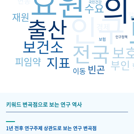
요원
의
변동
국민건강
수요
인구
재원
임
출산
환
경제
인구정책
보건소
보험
전국
보
지표
피임약
부인
빈곤
이동
키워드 변곡점으로 보는 연구 역사
1년 전후 연구주제 상관도로 보는 연구 변곡점