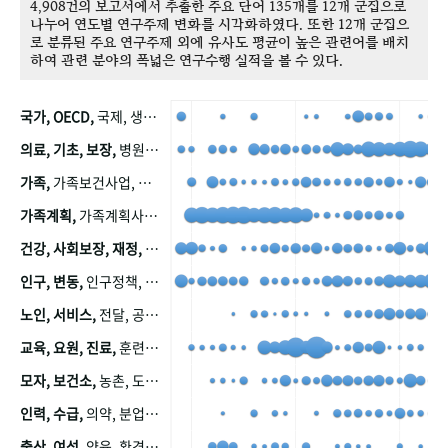
4,908건의 보고서에서 추출한 주요 단어 135개를 12개 군집으로
나누어 연도별 연구주제 변화를 시각화하였다. 또한 12개 군집으
로 분류된 주요 연구주제 외에 유사도 평균이 높은 관련어를 배치
하여 관련 분야의 폭넓은 연구수행 실적을 볼 수 있다.
국가, OECD,
국제, 생산, 아시아, 태평양, 태평양지역, 참가
의료, 기초, 보장,
병원, 가정, 연금, 연계, 공적, 일본, 생활, 국민기초생활보장제도, 국민연금, 기금, 저소득층, 근로, 자활, 급여, 환자, 의료비, 모니터링, 한국복지패널, 소득, 지표, 빈곤, 노후, 장애인
가족,
가족보건사업, 산업, 친화, 전국, 출산력
가족계획,
가족계획사업, 가족계획사업평가, 한국가족계획사업, 피임, 보급, 부인, 자궁, 피임약
건강, 사회보장, 재정,
보험, 건강보험, 국민건강증진, 건강영향평가, 경제, 지출, 성장, 협동, 영양, 국민건강, 하국인, 영양조사, 사회보장제도, 행태, 의식
인구, 변동,
인구정책, 저출산, 고령사회, 고령화, 이동, 남북한, 지방자치단체, 컨설팅, 복지정책평가, 집, 사회개발
노인, 서비스,
전달, 공공, 보육, 수요, 공급, 사회서비스, 데이터, 보호, 요양, 아동, 예방, 청소년, 효율, 자원
교육, 요원, 진료,
훈련, 보건요원, 마을, 마을건강사업, 보조원, 진료원, 보건진료원, 보건진료원교재
모자, 보건소,
농촌, 도시, 금연, 농촌지역, 모자보건사업
인력, 수급,
의약, 분업, 식품, 의약품, 의사, 안전
출산, 여성,
양육, 환경, 임신, 인공, 중절