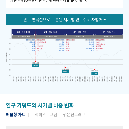
회연구원 50년간의 연구주제 변화추세를 볼 수 있다."
연구 변곡점으로 구분된 시기별 연구주제 차별어
연구 키워드의 시기별 비중 변화
버블형 차트
누적히스토그램
꺾은선그래프