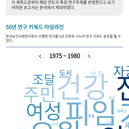
이 제목으로부터 해당 연도의 특정 연구주제를 반영한다고 보기
+1
성과 50선
숫자로 보는 50년
50
주년 광장
어려운 보고서는 분석에서 제외하였다.
세계와 함께 한 KIHASA
50년 연구 키워드 타임라인
VR 역사관
한국보건사회연구원이 수행한 연구를 5년 단위로 나누어 연구 키워드 분포를 볼 수
있다.
1975 ~ 1980
자
건강
도시
보장
조달
주민
피임
연금
여성
서비스
인공
가정
수급