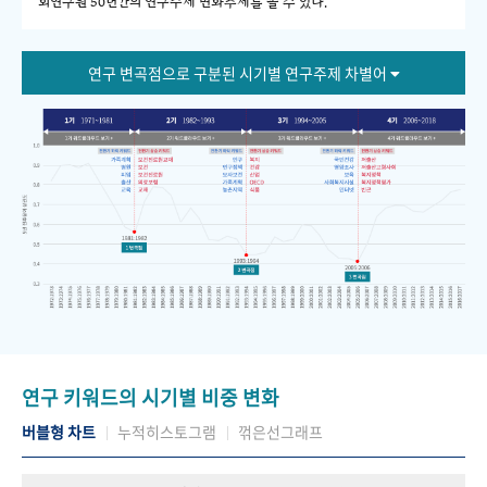
회연구원 50년간의 연구주제 변화추세를 볼 수 있다."
연구 변곡점으로 구분된 시기별 연구주제 차별어
연구 키워드의 시기별 비중 변화
버블형 차트
누적히스토그램
꺾은선그래프