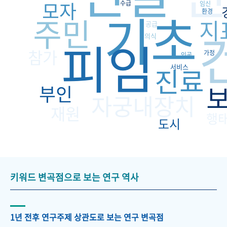
모자
수급
임신
기초
환경
주민
지
공급
피임
의식
참가
가정
인공
진료
서비스
부인
자궁내장치
재원
행
도시
키워드 변곡점으로 보는 연구 역사
1년 전후 연구주제 상관도로 보는 연구 변곡점