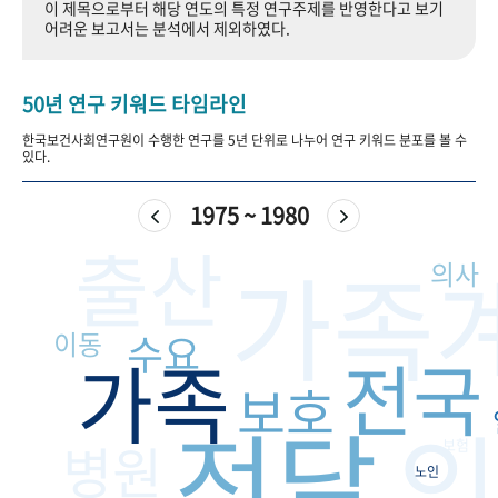
이 제목으로부터 해당 연도의 특정 연구주제를 반영한다고 보기
+1
성과 50선
숫자로 보는 50년
50
주년 광장
어려운 보고서는 분석에서 제외하였다.
세계와 함께 한 KIHASA
50년 연구 키워드 타임라인
VR 역사관
한국보건사회연구원이 수행한 연구를 5년 단위로 나누어 연구 키워드 분포를 볼 수
있다.
1975 ~ 1980
출산
가족
의사
이동
수요
가족
전국
보호
전달
병원
보험
노인