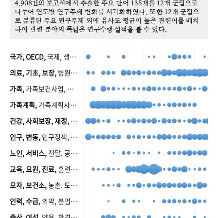
4,908건의 보고서에서 추출한 주요 단어 135개를 12개 군집으로
나누어 연도별 연구주제 변화를 시각화하였다. 또한 12개 군집으
로 분류된 주요 연구주제 외에 유사도 평균이 높은 관련어를 배치
하여 관련 분야의 폭넓은 연구수행 실적을 볼 수 있다.
국가, OECD,
국제, 생산, 아시아, 태평양, 태평양지역, 참가
의료, 기초, 보장,
병원, 가정, 연금, 연계, 공적, 일본, 생활, 국민기초생활보장제도, 국민연금, 기금, 저소득층, 근로, 자활, 급여, 환자, 의료비, 모니터링, 한국복지패널, 소득, 지표, 빈곤, 노후, 장애인
가족,
가족보건사업, 산업, 친화, 전국, 출산력
가족계획,
가족계획사업, 가족계획사업평가, 한국가족계획사업, 피임, 보급, 부인, 자궁, 피임약
건강, 사회보장, 재정,
보험, 건강보험, 국민건강증진, 건강영향평가, 경제, 지출, 성장, 협동, 영양, 국민건강, 하국인, 영양조사, 사회보장제도, 행태, 의식
인구, 변동,
인구정책, 저출산, 고령사회, 고령화, 이동, 남북한, 지방자치단체, 컨설팅, 복지정책평가, 집, 사회개발
노인, 서비스,
전달, 공공, 보육, 수요, 공급, 사회서비스, 데이터, 보호, 요양, 아동, 예방, 청소년, 효율, 자원
교육, 요원, 진료,
훈련, 보건요원, 마을, 마을건강사업, 보조원, 진료원, 보건진료원, 보건진료원교재
모자, 보건소,
농촌, 도시, 금연, 농촌지역, 모자보건사업
인력, 수급,
의약, 분업, 식품, 의약품, 의사, 안전
출산, 여성,
양육, 환경, 임신, 인공, 중절