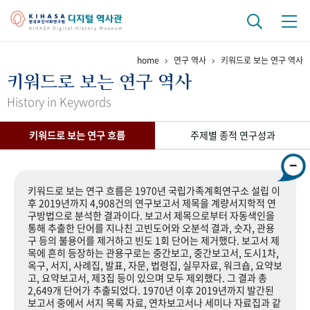
home
연구 역사
키워드로 보는 연구 역사
기관 역사
키워드로 보는 연구 역사
걸어온 길
기관 변천사
역대 기관장
연구원 사람들
History in Keywords
연구 역사
키워드로 보는 연구 흐름
주제별 종적 연구성과
정책과 연구
키워드로 보는 연구 역사
연구자들
간행물 변천사
키워드로 보는 연구 흐름은 1970년 국립가족계획연구소 설립 이
후 2019년까지 4,908건의 연구보고서 제목을 계량서지학적 연
구방법으로 분석한 결과이다. 보고서 제목으로부터 자동색인을
기록물 아카이브
통해 추출한 단어를 지나친 고빈도어와 오분석 결과, 숫자, 관용
구 등의 불용어를 제거하고 빈도 1회 단어는 제거했다. 보고서 제
사진 아카이브
문서 기록물
행정박물
영상 기록물
목에 흔히 등장하는 관용구로는 중간보고, 중간보고서, 도시1차,
옥구, 서지, 사례집, 발표, 자문, 법령집, 실무자료, 워크숍, 요약보
고, 요약보고서, 제3집 등이 있으며 모두 제외했다. 그 결과 총
2,649개 단어가 추출되었다. 1970년 이후 2019년까지 발간된
+1
50
주년 기념
보고서 중에서 서지 목록 자료, 연차보고서나 세미나 자료집과 같