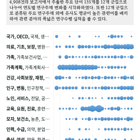
4,908건의 보고서에서 추출한 주요 단어 135개를 12개 군집으로
나누어 연도별 연구주제 변화를 시각화하였다. 또한 12개 군집으
로 분류된 주요 연구주제 외에 유사도 평균이 높은 관련어를 배치
하여 관련 분야의 폭넓은 연구수행 실적을 볼 수 있다.
국가, OECD,
국제, 생산, 아시아, 태평양, 태평양지역, 참가
의료, 기초, 보장,
병원, 가정, 연금, 연계, 공적, 일본, 생활, 국민기초생활보장제도, 국민연금, 기금, 저소득층, 근로, 자활, 급여, 환자, 의료비, 모니터링, 한국복지패널, 소득, 지표, 빈곤, 노후, 장애인
가족,
가족보건사업, 산업, 친화, 전국, 출산력
가족계획,
가족계획사업, 가족계획사업평가, 한국가족계획사업, 피임, 보급, 부인, 자궁, 피임약
건강, 사회보장, 재정,
보험, 건강보험, 국민건강증진, 건강영향평가, 경제, 지출, 성장, 협동, 영양, 국민건강, 하국인, 영양조사, 사회보장제도, 행태, 의식
인구, 변동,
인구정책, 저출산, 고령사회, 고령화, 이동, 남북한, 지방자치단체, 컨설팅, 복지정책평가, 집, 사회개발
노인, 서비스,
전달, 공공, 보육, 수요, 공급, 사회서비스, 데이터, 보호, 요양, 아동, 예방, 청소년, 효율, 자원
교육, 요원, 진료,
훈련, 보건요원, 마을, 마을건강사업, 보조원, 진료원, 보건진료원, 보건진료원교재
모자, 보건소,
농촌, 도시, 금연, 농촌지역, 모자보건사업
인력, 수급,
의약, 분업, 식품, 의약품, 의사, 안전
출산, 여성,
양육, 환경, 임신, 인공, 중절