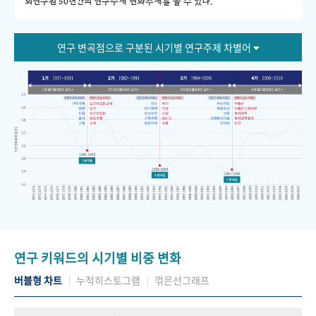
회연구원 50년간의 연구주제 변화추세를 볼 수 있다."
연구 변곡점으로 구분된 시기별 연구주제 차별어
연구 키워드의 시기별 비중 변화
버블형 차트
누적히스토그램
꺾은선그래프