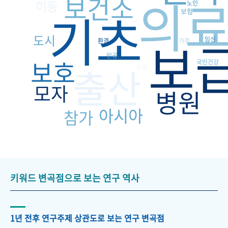
의
보건소
이동
노인
기초
보험
보
도시
임신
환경
가정
인공
보호
국민건강
출산
수급
모자
병원
아시아
참가
키워드 변곡점으로 보는 연구 역사
1년 전후 연구주제 상관도로 보는 연구 변곡점