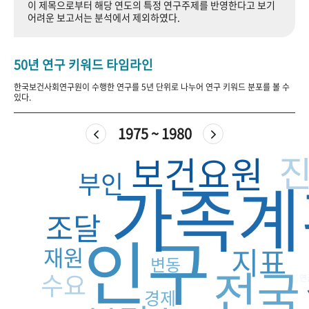
이 제목으로부터 해당 연도의 특정 연구주제를 반영한다고 보기
+1
성과 50선
숫자로 보는 50년
50
주년 광장
어려운 보고서는 분석에서 제외하였다.
세계와 함께 한 KIHASA
50년 연구 키워드 타임라인
VR 역사관
한국보건사회연구원이 수행한 연구를 5년 단위로 나누어 연구 키워드 분포를 볼 수
있다.
1975 ~ 1980
보건요원
부인
가족계
조달
인구
지표
재원
변동
전국
수요
연
경제