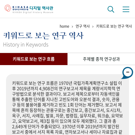
home
연구 역사
키워드로 보는 연구 역사
기관 역사
키워드로 보는 연구 역사
걸어온 길
기관 변천사
역대 기관장
연구원 사람들
History in Keywords
연구 역사
키워드로 보는 연구 흐름
주제별 종적 연구성과
정책과 연구
키워드로 보는 연구 역사
연구자들
간행물 변천사
키워드로 보는 연구 흐름은 1970년 국립가족계획연구소 설립 이
후 2019년까지 4,908건의 연구보고서 제목을 계량서지학적 연
구방법으로 분석한 결과이다. 보고서 제목으로부터 자동색인을
기록물 아카이브
통해 추출한 단어를 지나친 고빈도어와 오분석 결과, 숫자, 관용
구 등의 불용어를 제거하고 빈도 1회 단어는 제거했다. 보고서 제
사진 아카이브
문서 기록물
행정박물
영상 기록물
목에 흔히 등장하는 관용구로는 중간보고, 중간보고서, 도시1차,
옥구, 서지, 사례집, 발표, 자문, 법령집, 실무자료, 워크숍, 요약보
고, 요약보고서, 제3집 등이 있으며 모두 제외했다. 그 결과 총
2,649개 단어가 추출되었다. 1970년 이후 2019년까지 발간된
+1
50
주년 기념
보고서 중에서 서지 목록 자료, 연차보고서나 세미나 자료집과 같