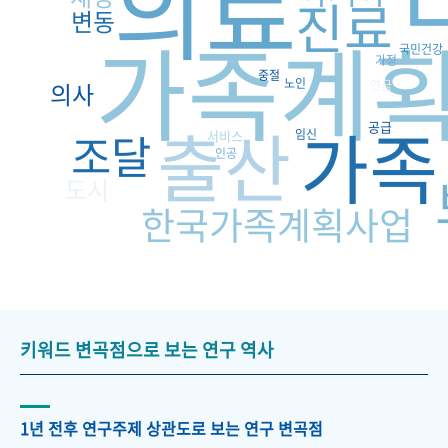
의료
진료
변동
가족계
국민건강
가정
중절
노인
의사
연금
출산
가족
공급
조달
임신
서비스
인공
도시
한국가족계획사업
키워드 변곡점으로 보는 연구 역사
1년 전후 연구주제 상관도로 보는 연구 변곡점