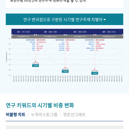
회연구원 50년간의 연구주제 변화추세를 볼 수 있다."
연구 변곡점으로 구분된 시기별 연구주제 차별어
연구 키워드의 시기별 비중 변화
버블형 차트
누적히스토그램
꺾은선그래프