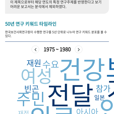
이 제목으로부터 해당 연도의 특정 연구주제를 반영한다고 보기
+1
성과 50선
숫자로 보는 50년
50
주년 광장
어려운 보고서는 분석에서 제외하였다.
세계와 함께 한 KIHASA
50년 연구 키워드 타임라인
VR 역사관
한국보건사회연구원이 수행한 연구를 5년 단위로 나누어 연구 키워드 분포를 볼 수
있다.
1975 ~ 1980
건강
재원
수요
여성
전달
참가
빈곤
주민
일본
아시아
재정