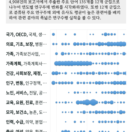
4,908건의 보고서에서 추출한 주요 단어 135개를 12개 군집으로
나누어 연도별 연구주제 변화를 시각화하였다. 또한 12개 군집으
로 분류된 주요 연구주제 외에 유사도 평균이 높은 관련어를 배치
하여 관련 분야의 폭넓은 연구수행 실적을 볼 수 있다.
국가, OECD,
국제, 생산, 아시아, 태평양, 태평양지역, 참가
의료, 기초, 보장,
병원, 가정, 연금, 연계, 공적, 일본, 생활, 국민기초생활보장제도, 국민연금, 기금, 저소득층, 근로, 자활, 급여, 환자, 의료비, 모니터링, 한국복지패널, 소득, 지표, 빈곤, 노후, 장애인
가족,
가족보건사업, 산업, 친화, 전국, 출산력
가족계획,
가족계획사업, 가족계획사업평가, 한국가족계획사업, 피임, 보급, 부인, 자궁, 피임약
건강, 사회보장, 재정,
보험, 건강보험, 국민건강증진, 건강영향평가, 경제, 지출, 성장, 협동, 영양, 국민건강, 하국인, 영양조사, 사회보장제도, 행태, 의식
인구, 변동,
인구정책, 저출산, 고령사회, 고령화, 이동, 남북한, 지방자치단체, 컨설팅, 복지정책평가, 집, 사회개발
노인, 서비스,
전달, 공공, 보육, 수요, 공급, 사회서비스, 데이터, 보호, 요양, 아동, 예방, 청소년, 효율, 자원
교육, 요원, 진료,
훈련, 보건요원, 마을, 마을건강사업, 보조원, 진료원, 보건진료원, 보건진료원교재
모자, 보건소,
농촌, 도시, 금연, 농촌지역, 모자보건사업
인력, 수급,
의약, 분업, 식품, 의약품, 의사, 안전
출산, 여성,
양육, 환경, 임신, 인공, 중절