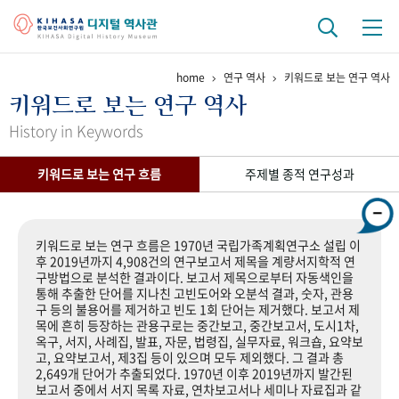
home
연구 역사
키워드로 보는 연구 역사
기관 역사
키워드로 보는 연구 역사
걸어온 길
기관 변천사
역대 기관장
연구원 사람들
History in Keywords
연구 역사
키워드로 보는 연구 흐름
주제별 종적 연구성과
정책과 연구
키워드로 보는 연구 역사
연구자들
간행물 변천사
키워드로 보는 연구 흐름은 1970년 국립가족계획연구소 설립 이
후 2019년까지 4,908건의 연구보고서 제목을 계량서지학적 연
구방법으로 분석한 결과이다. 보고서 제목으로부터 자동색인을
기록물 아카이브
통해 추출한 단어를 지나친 고빈도어와 오분석 결과, 숫자, 관용
구 등의 불용어를 제거하고 빈도 1회 단어는 제거했다. 보고서 제
사진 아카이브
문서 기록물
행정박물
영상 기록물
목에 흔히 등장하는 관용구로는 중간보고, 중간보고서, 도시1차,
옥구, 서지, 사례집, 발표, 자문, 법령집, 실무자료, 워크숍, 요약보
고, 요약보고서, 제3집 등이 있으며 모두 제외했다. 그 결과 총
2,649개 단어가 추출되었다. 1970년 이후 2019년까지 발간된
+1
50
주년 기념
보고서 중에서 서지 목록 자료, 연차보고서나 세미나 자료집과 같