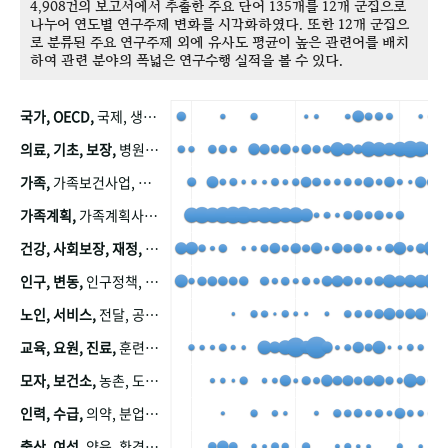
4,908건의 보고서에서 추출한 주요 단어 135개를 12개 군집으로
나누어 연도별 연구주제 변화를 시각화하였다. 또한 12개 군집으
로 분류된 주요 연구주제 외에 유사도 평균이 높은 관련어를 배치
하여 관련 분야의 폭넓은 연구수행 실적을 볼 수 있다.
국가, OECD,
국제, 생산, 아시아, 태평양, 태평양지역, 참가
의료, 기초, 보장,
병원, 가정, 연금, 연계, 공적, 일본, 생활, 국민기초생활보장제도, 국민연금, 기금, 저소득층, 근로, 자활, 급여, 환자, 의료비, 모니터링, 한국복지패널, 소득, 지표, 빈곤, 노후, 장애인
가족,
가족보건사업, 산업, 친화, 전국, 출산력
가족계획,
가족계획사업, 가족계획사업평가, 한국가족계획사업, 피임, 보급, 부인, 자궁, 피임약
건강, 사회보장, 재정,
보험, 건강보험, 국민건강증진, 건강영향평가, 경제, 지출, 성장, 협동, 영양, 국민건강, 하국인, 영양조사, 사회보장제도, 행태, 의식
인구, 변동,
인구정책, 저출산, 고령사회, 고령화, 이동, 남북한, 지방자치단체, 컨설팅, 복지정책평가, 집, 사회개발
노인, 서비스,
전달, 공공, 보육, 수요, 공급, 사회서비스, 데이터, 보호, 요양, 아동, 예방, 청소년, 효율, 자원
교육, 요원, 진료,
훈련, 보건요원, 마을, 마을건강사업, 보조원, 진료원, 보건진료원, 보건진료원교재
모자, 보건소,
농촌, 도시, 금연, 농촌지역, 모자보건사업
인력, 수급,
의약, 분업, 식품, 의약품, 의사, 안전
출산, 여성,
양육, 환경, 임신, 인공, 중절