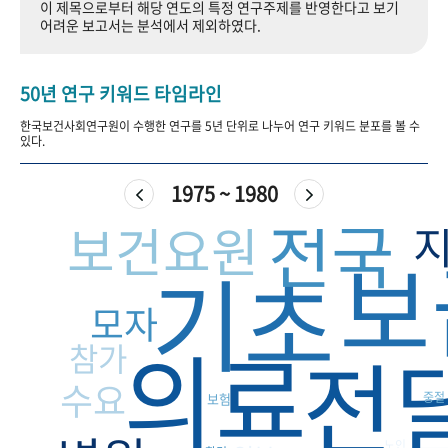
이 제목으로부터 해당 연도의 특정 연구주제를 반영한다고 보기
+1
성과 50선
숫자로 보는 50년
50
주년 광장
어려운 보고서는 분석에서 제외하였다.
세계와 함께 한 KIHASA
50년 연구 키워드 타임라인
VR 역사관
한국보건사회연구원이 수행한 연구를 5년 단위로 나누어 연구 키워드 분포를 볼 수
있다.
1975 ~ 1980
전국
보건요원
보
기초
모자
의료
전
참가
수요
중절
보험
노인