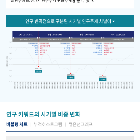
회연구원 50년간의 연구주제 변화추세를 볼 수 있다."
연구 변곡점으로 구분된 시기별 연구주제 차별어
연구 키워드의 시기별 비중 변화
버블형 차트
누적히스토그램
꺾은선그래프