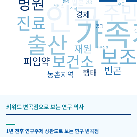
병원
인구
일본
주
환경
연금
수급
서비스
의식
경제
가족
진료
공급
출산
재원
보조
인구정책
보건소
피임약
빈곤
행태
농촌지역
키워드 변곡점으로 보는 연구 역사
1년 전후 연구주제 상관도로 보는 연구 변곡점