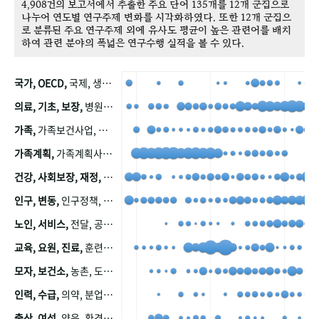
4,908건의 보고서에서 추출한 주요 단어 135개를 12개 군집으로
나누어 연도별 연구주제 변화를 시각화하였다. 또한 12개 군집으
로 분류된 주요 연구주제 외에 유사도 평균이 높은 관련어를 배치
하여 관련 분야의 폭넓은 연구수행 실적을 볼 수 있다.
국가, OECD,
국제, 생산, 아시아, 태평양, 태평양지역, 참가
의료, 기초, 보장,
병원, 가정, 연금, 연계, 공적, 일본, 생활, 국민기초생활보장제도, 국민연금, 기금, 저소득층, 근로, 자활, 급여, 환자, 의료비, 모니터링, 한국복지패널, 소득, 지표, 빈곤, 노후, 장애인
가족,
가족보건사업, 산업, 친화, 전국, 출산력
가족계획,
가족계획사업, 가족계획사업평가, 한국가족계획사업, 피임, 보급, 부인, 자궁, 피임약
건강, 사회보장, 재정,
보험, 건강보험, 국민건강증진, 건강영향평가, 경제, 지출, 성장, 협동, 영양, 국민건강, 하국인, 영양조사, 사회보장제도, 행태, 의식
인구, 변동,
인구정책, 저출산, 고령사회, 고령화, 이동, 남북한, 지방자치단체, 컨설팅, 복지정책평가, 집, 사회개발
노인, 서비스,
전달, 공공, 보육, 수요, 공급, 사회서비스, 데이터, 보호, 요양, 아동, 예방, 청소년, 효율, 자원
교육, 요원, 진료,
훈련, 보건요원, 마을, 마을건강사업, 보조원, 진료원, 보건진료원, 보건진료원교재
모자, 보건소,
농촌, 도시, 금연, 농촌지역, 모자보건사업
인력, 수급,
의약, 분업, 식품, 의약품, 의사, 안전
출산, 여성,
양육, 환경, 임신, 인공, 중절