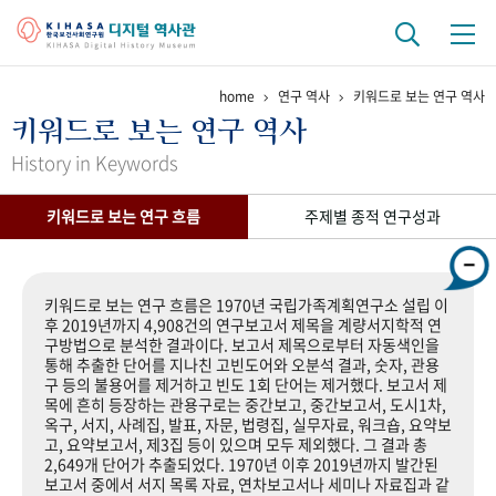
home
연구 역사
키워드로 보는 연구 역사
기관 역사
키워드로 보는 연구 역사
걸어온 길
기관 변천사
역대 기관장
연구원 사람들
History in Keywords
연구 역사
키워드로 보는 연구 흐름
주제별 종적 연구성과
정책과 연구
키워드로 보는 연구 역사
연구자들
간행물 변천사
키워드로 보는 연구 흐름은 1970년 국립가족계획연구소 설립 이
후 2019년까지 4,908건의 연구보고서 제목을 계량서지학적 연
구방법으로 분석한 결과이다. 보고서 제목으로부터 자동색인을
기록물 아카이브
통해 추출한 단어를 지나친 고빈도어와 오분석 결과, 숫자, 관용
구 등의 불용어를 제거하고 빈도 1회 단어는 제거했다. 보고서 제
사진 아카이브
문서 기록물
행정박물
영상 기록물
목에 흔히 등장하는 관용구로는 중간보고, 중간보고서, 도시1차,
옥구, 서지, 사례집, 발표, 자문, 법령집, 실무자료, 워크숍, 요약보
고, 요약보고서, 제3집 등이 있으며 모두 제외했다. 그 결과 총
2,649개 단어가 추출되었다. 1970년 이후 2019년까지 발간된
+1
50
주년 기념
보고서 중에서 서지 목록 자료, 연차보고서나 세미나 자료집과 같