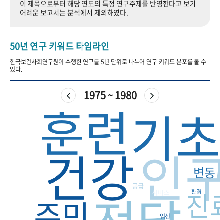
이 제목으로부터 해당 연도의 특정 연구주제를 반영한다고 보기
+1
성과 50선
숫자로 보는 50년
50
주년 광장
어려운 보고서는 분석에서 제외하였다.
세계와 함께 한 KIHASA
50년 연구 키워드 타임라인
VR 역사관
한국보건사회연구원이 수행한 연구를 5년 단위로 나누어 연구 키워드 분포를 볼 수
있다.
1975 ~ 1980
훈련
기
건강
인
변동
공급
진
환경
서비스
주민
임신