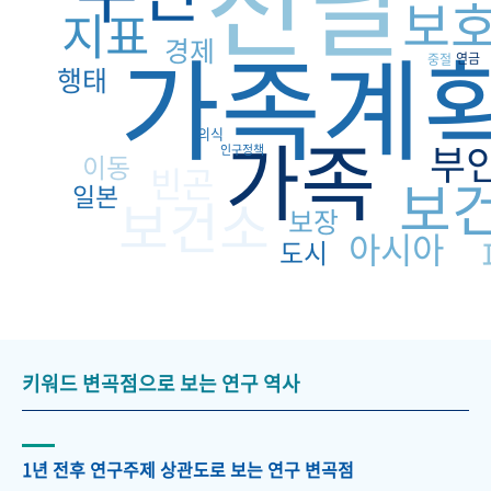
전달
보
지표
가족계
경제
연금
중절
행태
가족
의식
부
인구정책
이동
빈곤
보
일본
보건소
보장
아시아
도시
키워드 변곡점으로 보는 연구 역사
1년 전후 연구주제 상관도로 보는 연구 변곡점