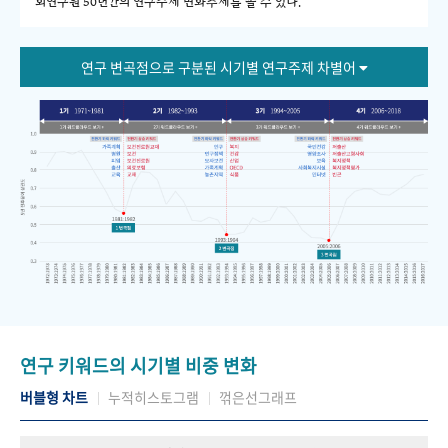
회연구원 50년간의 연구주제 변화추세를 볼 수 있다."
연구 변곡점으로 구분된 시기별 연구주제 차별어
연구 키워드의 시기별 비중 변화
버블형 차트
누적히스토그램
꺾은선그래프