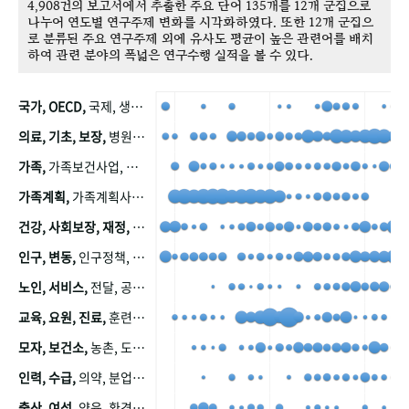
4,908건의 보고서에서 추출한 주요 단어 135개를 12개 군집으로
나누어 연도별 연구주제 변화를 시각화하였다. 또한 12개 군집으
로 분류된 주요 연구주제 외에 유사도 평균이 높은 관련어를 배치
하여 관련 분야의 폭넓은 연구수행 실적을 볼 수 있다.
국가, OECD,
국제, 생산, 아시아, 태평양, 태평양지역, 참가
의료, 기초, 보장,
병원, 가정, 연금, 연계, 공적, 일본, 생활, 국민기초생활보장제도, 국민연금, 기금, 저소득층, 근로, 자활, 급여, 환자, 의료비, 모니터링, 한국복지패널, 소득, 지표, 빈곤, 노후, 장애인
가족,
가족보건사업, 산업, 친화, 전국, 출산력
가족계획,
가족계획사업, 가족계획사업평가, 한국가족계획사업, 피임, 보급, 부인, 자궁, 피임약
건강, 사회보장, 재정,
보험, 건강보험, 국민건강증진, 건강영향평가, 경제, 지출, 성장, 협동, 영양, 국민건강, 하국인, 영양조사, 사회보장제도, 행태, 의식
인구, 변동,
인구정책, 저출산, 고령사회, 고령화, 이동, 남북한, 지방자치단체, 컨설팅, 복지정책평가, 집, 사회개발
노인, 서비스,
전달, 공공, 보육, 수요, 공급, 사회서비스, 데이터, 보호, 요양, 아동, 예방, 청소년, 효율, 자원
교육, 요원, 진료,
훈련, 보건요원, 마을, 마을건강사업, 보조원, 진료원, 보건진료원, 보건진료원교재
모자, 보건소,
농촌, 도시, 금연, 농촌지역, 모자보건사업
인력, 수급,
의약, 분업, 식품, 의약품, 의사, 안전
출산, 여성,
양육, 환경, 임신, 인공, 중절