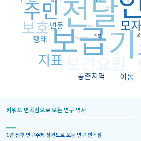
전달
주민
환경
의식
서비스
보호
보급
모
변동
기
인공
임신
공
행태
가정
인구정책
지표
보건요원
농촌지역
이동
키워드 변곡점으로 보는 연구 역사
1년 전후 연구주제 상관도로 보는 연구 변곡점