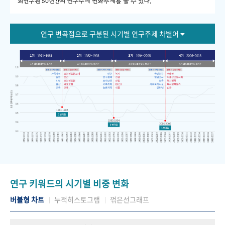
회연구원 50년간의 연구주제 변화추세를 볼 수 있다."
연구 변곡점으로 구분된 시기별 연구주제 차별어
연구 키워드의 시기별 비중 변화
버블형 차트
누적히스토그램
꺾은선그래프