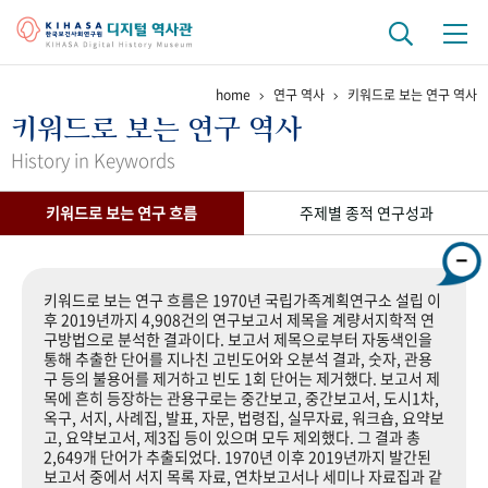
home
연구 역사
키워드로 보는 연구 역사
기관 역사
키워드로 보는 연구 역사
걸어온 길
기관 변천사
역대 기관장
연구원 사람들
History in Keywords
연구 역사
키워드로 보는 연구 흐름
주제별 종적 연구성과
정책과 연구
키워드로 보는 연구 역사
연구자들
간행물 변천사
키워드로 보는 연구 흐름은 1970년 국립가족계획연구소 설립 이
후 2019년까지 4,908건의 연구보고서 제목을 계량서지학적 연
구방법으로 분석한 결과이다. 보고서 제목으로부터 자동색인을
기록물 아카이브
통해 추출한 단어를 지나친 고빈도어와 오분석 결과, 숫자, 관용
구 등의 불용어를 제거하고 빈도 1회 단어는 제거했다. 보고서 제
사진 아카이브
문서 기록물
행정박물
영상 기록물
목에 흔히 등장하는 관용구로는 중간보고, 중간보고서, 도시1차,
옥구, 서지, 사례집, 발표, 자문, 법령집, 실무자료, 워크숍, 요약보
고, 요약보고서, 제3집 등이 있으며 모두 제외했다. 그 결과 총
2,649개 단어가 추출되었다. 1970년 이후 2019년까지 발간된
+1
50
주년 기념
보고서 중에서 서지 목록 자료, 연차보고서나 세미나 자료집과 같