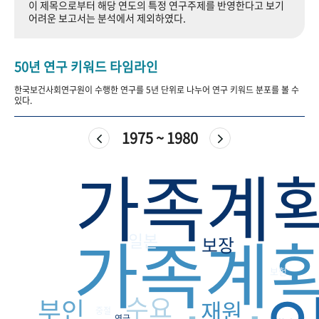
이 제목으로부터 해당 연도의 특정 연구주제를 반영한다고 보기
+1
성과 50선
숫자로 보는 50년
50
주년 광장
어려운 보고서는 분석에서 제외하였다.
세계와 함께 한 KIHASA
50년 연구 키워드 타임라인
VR 역사관
한국보건사회연구원이 수행한 연구를 5년 단위로 나누어 연구 키워드 분포를 볼 수
있다.
1975 ~ 1980
가족계
가족계
일본
보장
보험
수요
부인
재원
중절
연금