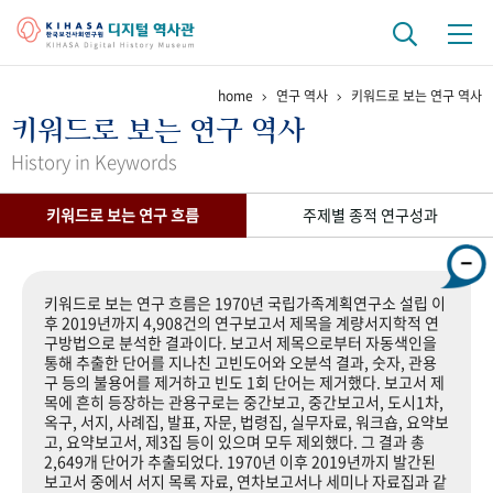
home
연구 역사
키워드로 보는 연구 역사
기관 역사
키워드로 보는 연구 역사
걸어온 길
기관 변천사
역대 기관장
연구원 사람들
History in Keywords
연구 역사
키워드로 보는 연구 흐름
주제별 종적 연구성과
정책과 연구
키워드로 보는 연구 역사
연구자들
간행물 변천사
키워드로 보는 연구 흐름은 1970년 국립가족계획연구소 설립 이
후 2019년까지 4,908건의 연구보고서 제목을 계량서지학적 연
구방법으로 분석한 결과이다. 보고서 제목으로부터 자동색인을
기록물 아카이브
통해 추출한 단어를 지나친 고빈도어와 오분석 결과, 숫자, 관용
구 등의 불용어를 제거하고 빈도 1회 단어는 제거했다. 보고서 제
사진 아카이브
문서 기록물
행정박물
영상 기록물
목에 흔히 등장하는 관용구로는 중간보고, 중간보고서, 도시1차,
옥구, 서지, 사례집, 발표, 자문, 법령집, 실무자료, 워크숍, 요약보
고, 요약보고서, 제3집 등이 있으며 모두 제외했다. 그 결과 총
2,649개 단어가 추출되었다. 1970년 이후 2019년까지 발간된
+1
50
주년 기념
보고서 중에서 서지 목록 자료, 연차보고서나 세미나 자료집과 같