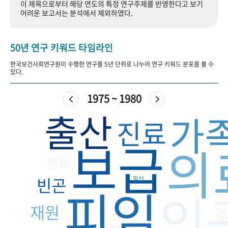
이 제목으로부터 해당 연도의 특정 연구주제를 반영한다고 보기
+1
성과 50선
숫자로 보는 50년
50
주년 광장
어려운 보고서는 분석에서 제외하였다.
세계와 함께 한 KIHASA
50년 연구 키워드 타임라인
VR 역사관
한국보건사회연구원이 수행한 연구를 5년 단위로 나누어 연구 키워드 분포를 볼 수
있다.
1975 ~ 1980
출산
가
진료
보급
의
변동
빈곤
임신
피임
인
재원
경