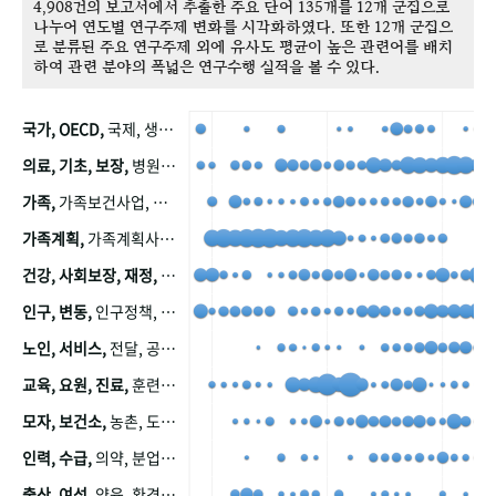
4,908건의 보고서에서 추출한 주요 단어 135개를 12개 군집으로
나누어 연도별 연구주제 변화를 시각화하였다. 또한 12개 군집으
로 분류된 주요 연구주제 외에 유사도 평균이 높은 관련어를 배치
하여 관련 분야의 폭넓은 연구수행 실적을 볼 수 있다.
국가, OECD,
국제, 생산, 아시아, 태평양, 태평양지역, 참가
의료, 기초, 보장,
병원, 가정, 연금, 연계, 공적, 일본, 생활, 국민기초생활보장제도, 국민연금, 기금, 저소득층, 근로, 자활, 급여, 환자, 의료비, 모니터링, 한국복지패널, 소득, 지표, 빈곤, 노후, 장애인
가족,
가족보건사업, 산업, 친화, 전국, 출산력
가족계획,
가족계획사업, 가족계획사업평가, 한국가족계획사업, 피임, 보급, 부인, 자궁, 피임약
건강, 사회보장, 재정,
보험, 건강보험, 국민건강증진, 건강영향평가, 경제, 지출, 성장, 협동, 영양, 국민건강, 하국인, 영양조사, 사회보장제도, 행태, 의식
인구, 변동,
인구정책, 저출산, 고령사회, 고령화, 이동, 남북한, 지방자치단체, 컨설팅, 복지정책평가, 집, 사회개발
노인, 서비스,
전달, 공공, 보육, 수요, 공급, 사회서비스, 데이터, 보호, 요양, 아동, 예방, 청소년, 효율, 자원
교육, 요원, 진료,
훈련, 보건요원, 마을, 마을건강사업, 보조원, 진료원, 보건진료원, 보건진료원교재
모자, 보건소,
농촌, 도시, 금연, 농촌지역, 모자보건사업
인력, 수급,
의약, 분업, 식품, 의약품, 의사, 안전
출산, 여성,
양육, 환경, 임신, 인공, 중절