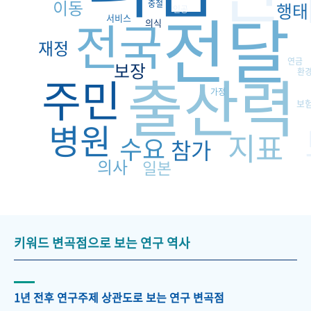
이동
중절
전달
행태
인공
전국
서비스
의식
재정
연금
보장
출산력
환
주민
가정
보
병원
지표
수요
참가
의사
일본
키워드 변곡점으로 보는 연구 역사
1년 전후 연구주제 상관도로 보는 연구 변곡점