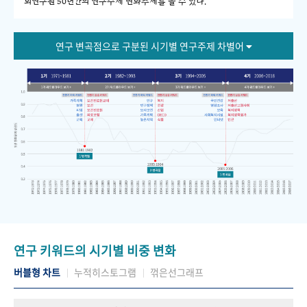
회연구원 50년간의 연구주제 변화추세를 볼 수 있다."
연구 변곡점으로 구분된 시기별 연구주제 차별어
연구 키워드의 시기별 비중 변화
버블형 차트
누적히스토그램
꺾은선그래프