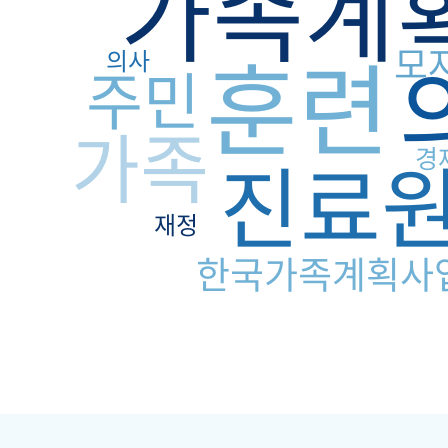
가족계
훈련
모
의사
주민
가족
진료
경
재정
한국가족계획사