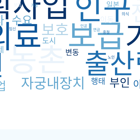
획사업
인구
일본
보험
가정
의식
보급
자
수요
의료
이동
보호
인공
임신
연금
중절
도시
농촌
출산
원
제
변동
노인
자궁내장치
부인
행태
업