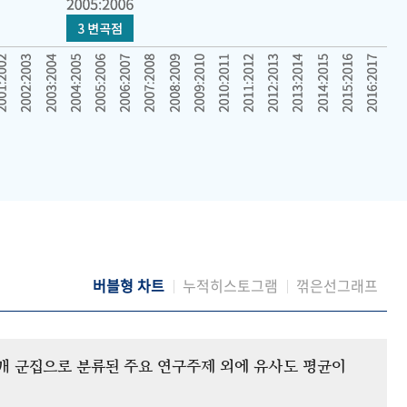
버블형 차트
누적히스토그램
꺾은선그래프
12개 군집으로 분류된 주요 연구주제 외에 유사도 평균이