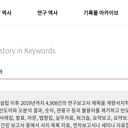
 역사
연구 역사
기록물 아카이브
온 길
정책과 연구
사진 아카이브
 변천사
키워드로 보는 연구 역사
문서 기록물
story in Keywords
 기관장
연구자들
행정박물
 사람들
간행물 변천사
영상 기록물
과
설립 이후 2019년까지 4,908건의 연구보고서 제목을 계량서
도어와 오분석 결과, 숫자, 관용구 등의 불용어를 제거하고 빈도
사례집, 발표, 자문, 법령집, 실무자료, 워크숍, 요약보고, 요약보
까지 발간된 보고서 중에서 서지 목록 자료, 연차보고서나 세미나 