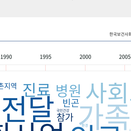
한국보건사회연
1990
1995
2000
2005
사회
진료
병원
촌지역
전달
가족
빈곤
국민건강
참가
공급
환경