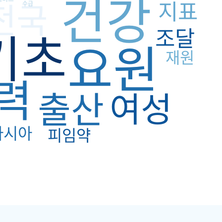
건강
전국
지표
수급
기초
조달
요원
재원
력
출산
여성
아시아
피임약