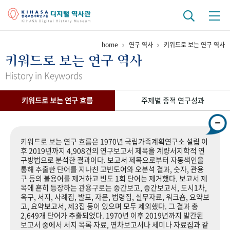
home
연구 역사
키워드로 보는 연구 역사
기관 역사
키워드로 보는 연구 역사
걸어온 길
기관 변천사
역대 기관장
연구원 사람들
History in Keywords
연구 역사
키워드로 보는 연구 흐름
주제별 종적 연구성과
정책과 연구
키워드로 보는 연구 역사
연구자들
간행물 변천사
키워드로 보는 연구 흐름은 1970년 국립가족계획연구소 설립 이
후 2019년까지 4,908건의 연구보고서 제목을 계량서지학적 연
구방법으로 분석한 결과이다. 보고서 제목으로부터 자동색인을
기록물 아카이브
통해 추출한 단어를 지나친 고빈도어와 오분석 결과, 숫자, 관용
구 등의 불용어를 제거하고 빈도 1회 단어는 제거했다. 보고서 제
사진 아카이브
문서 기록물
행정박물
영상 기록물
목에 흔히 등장하는 관용구로는 중간보고, 중간보고서, 도시1차,
옥구, 서지, 사례집, 발표, 자문, 법령집, 실무자료, 워크숍, 요약보
고, 요약보고서, 제3집 등이 있으며 모두 제외했다. 그 결과 총
2,649개 단어가 추출되었다. 1970년 이후 2019년까지 발간된
+1
50
주년 기념
보고서 중에서 서지 목록 자료, 연차보고서나 세미나 자료집과 같