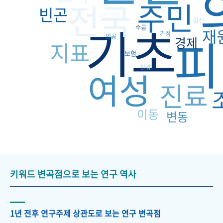
전국
주민
빈곤
국민건강
기초
임신
수급
재
피
가정
인공
경제
지표
보험
환경
여성
진료
이동
변동
키워드 변곡점으로 보는 연구 역사
1년 전후 연구주제 상관도로 보는 연구 변곡점