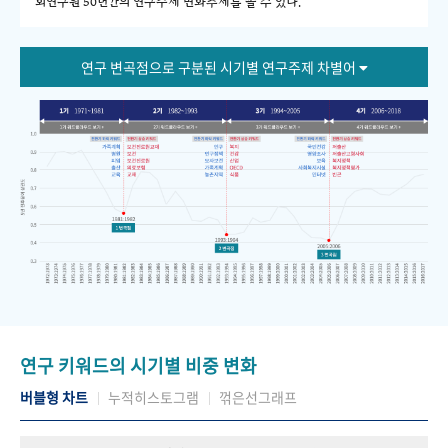
회연구원 50년간의 연구주제 변화추세를 볼 수 있다."
연구 변곡점으로 구분된 시기별 연구주제 차별어
연구 키워드의 시기별 비중 변화
버블형 차트
누적히스토그램
꺾은선그래프