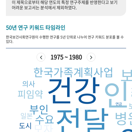
이 제목으로부터 해당 연도의 특정 연구주제를 반영한다고 보기
+1
성과 50선
숫자로 보는 50년
50
주년 광장
어려운 보고서는 분석에서 제외하였다.
세계와 함께 한 KIHASA
50년 연구 키워드 타임라인
VR 역사관
한국보건사회연구원이 수행한 연구를 5년 단위로 나누어 연구 키워드 분포를 볼 수
있다.
1975 ~ 1980
한국가족계획사업
건강
인
의사
피임약
전달
부인
연금
인구정책
병
일본
수요
도시
모자