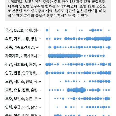
4,908건의 보고서에서 추출한 주요 단어 135개를 12개 군집으로
나누어 연도별 연구주제 변화를 시각화하였다. 또한 12개 군집으
로 분류된 주요 연구주제 외에 유사도 평균이 높은 관련어를 배치
하여 관련 분야의 폭넓은 연구수행 실적을 볼 수 있다.
국가, OECD,
국제, 생산, 아시아, 태평양, 태평양지역, 참가
의료, 기초, 보장,
병원, 가정, 연금, 연계, 공적, 일본, 생활, 국민기초생활보장제도, 국민연금, 기금, 저소득층, 근로, 자활, 급여, 환자, 의료비, 모니터링, 한국복지패널, 소득, 지표, 빈곤, 노후, 장애인
가족,
가족보건사업, 산업, 친화, 전국, 출산력
가족계획,
가족계획사업, 가족계획사업평가, 한국가족계획사업, 피임, 보급, 부인, 자궁, 피임약
건강, 사회보장, 재정,
보험, 건강보험, 국민건강증진, 건강영향평가, 경제, 지출, 성장, 협동, 영양, 국민건강, 하국인, 영양조사, 사회보장제도, 행태, 의식
인구, 변동,
인구정책, 저출산, 고령사회, 고령화, 이동, 남북한, 지방자치단체, 컨설팅, 복지정책평가, 집, 사회개발
노인, 서비스,
전달, 공공, 보육, 수요, 공급, 사회서비스, 데이터, 보호, 요양, 아동, 예방, 청소년, 효율, 자원
교육, 요원, 진료,
훈련, 보건요원, 마을, 마을건강사업, 보조원, 진료원, 보건진료원, 보건진료원교재
모자, 보건소,
농촌, 도시, 금연, 농촌지역, 모자보건사업
인력, 수급,
의약, 분업, 식품, 의약품, 의사, 안전
출산, 여성,
양육, 환경, 임신, 인공, 중절