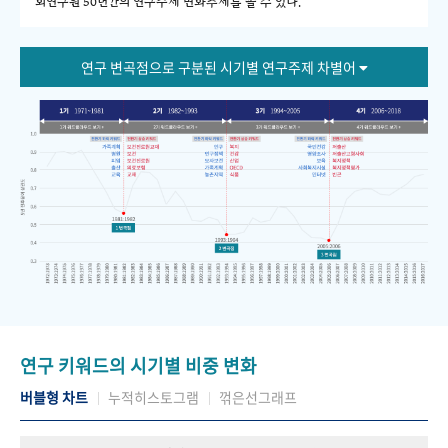
회연구원 50년간의 연구주제 변화추세를 볼 수 있다."
연구 변곡점으로 구분된 시기별 연구주제 차별어
연구 키워드의 시기별 비중 변화
버블형 차트
누적히스토그램
꺾은선그래프