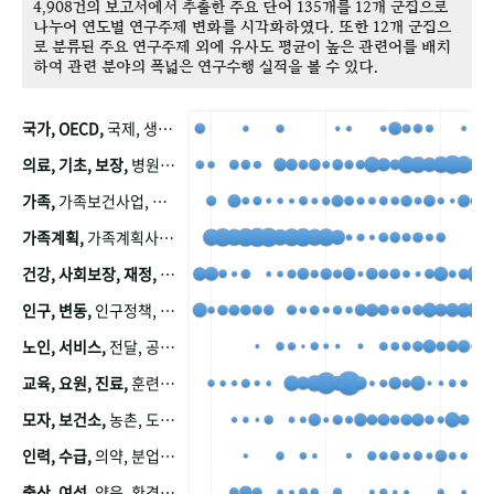
4,908건의 보고서에서 추출한 주요 단어 135개를 12개 군집으로
나누어 연도별 연구주제 변화를 시각화하였다. 또한 12개 군집으
로 분류된 주요 연구주제 외에 유사도 평균이 높은 관련어를 배치
하여 관련 분야의 폭넓은 연구수행 실적을 볼 수 있다.
국가, OECD,
국제, 생산, 아시아, 태평양, 태평양지역, 참가
의료, 기초, 보장,
병원, 가정, 연금, 연계, 공적, 일본, 생활, 국민기초생활보장제도, 국민연금, 기금, 저소득층, 근로, 자활, 급여, 환자, 의료비, 모니터링, 한국복지패널, 소득, 지표, 빈곤, 노후, 장애인
가족,
가족보건사업, 산업, 친화, 전국, 출산력
가족계획,
가족계획사업, 가족계획사업평가, 한국가족계획사업, 피임, 보급, 부인, 자궁, 피임약
건강, 사회보장, 재정,
보험, 건강보험, 국민건강증진, 건강영향평가, 경제, 지출, 성장, 협동, 영양, 국민건강, 하국인, 영양조사, 사회보장제도, 행태, 의식
인구, 변동,
인구정책, 저출산, 고령사회, 고령화, 이동, 남북한, 지방자치단체, 컨설팅, 복지정책평가, 집, 사회개발
노인, 서비스,
전달, 공공, 보육, 수요, 공급, 사회서비스, 데이터, 보호, 요양, 아동, 예방, 청소년, 효율, 자원
교육, 요원, 진료,
훈련, 보건요원, 마을, 마을건강사업, 보조원, 진료원, 보건진료원, 보건진료원교재
모자, 보건소,
농촌, 도시, 금연, 농촌지역, 모자보건사업
인력, 수급,
의약, 분업, 식품, 의약품, 의사, 안전
출산, 여성,
양육, 환경, 임신, 인공, 중절