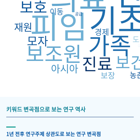
보호
기
피임
이동
공급
재원
경제
가족
모자
도
보조원
보
진료
아시아
농
보장
키워드 변곡점으로 보는 연구 역사
1년 전후 연구주제 상관도로 보는 연구 변곡점