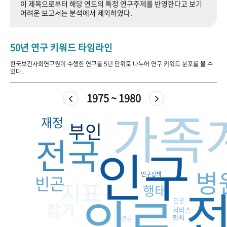
이 제목으로부터 해당 연도의 특정 연구주제를 반영한다고 보기
+1
성과 50선
숫자로 보는 50년
50
주년 광장
어려운 보고서는 분석에서 제외하였다.
세계와 함께 한 KIHASA
50년 연구 키워드 타임라인
VR 역사관
한국보건사회연구원이 수행한 연구를 5년 단위로 나누어 연구 키워드 분포를 볼 수
있다.
1975 ~ 1980
가족
재정
부인
전국
인구
병
인구정책
빈곤
지표
행태
의료
인공
참가
서비스
의식
연금