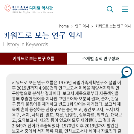
home
연구 역사
키워드로 보는 연구 역사
기관 역사
키워드로 보는 연구 역사
걸어온 길
기관 변천사
역대 기관장
연구원 사람들
History in Keywords
연구 역사
키워드로 보는 연구 흐름
주제별 종적 연구성과
정책과 연구
키워드로 보는 연구 역사
연구자들
간행물 변천사
키워드로 보는 연구 흐름은 1970년 국립가족계획연구소 설립 이
후 2019년까지 4,908건의 연구보고서 제목을 계량서지학적 연
구방법으로 분석한 결과이다. 보고서 제목으로부터 자동색인을
기록물 아카이브
통해 추출한 단어를 지나친 고빈도어와 오분석 결과, 숫자, 관용
구 등의 불용어를 제거하고 빈도 1회 단어는 제거했다. 보고서 제
사진 아카이브
문서 기록물
행정박물
영상 기록물
목에 흔히 등장하는 관용구로는 중간보고, 중간보고서, 도시1차,
옥구, 서지, 사례집, 발표, 자문, 법령집, 실무자료, 워크숍, 요약보
고, 요약보고서, 제3집 등이 있으며 모두 제외했다. 그 결과 총
2,649개 단어가 추출되었다. 1970년 이후 2019년까지 발간된
+1
50
주년 기념
보고서 중에서 서지 목록 자료, 연차보고서나 세미나 자료집과 같