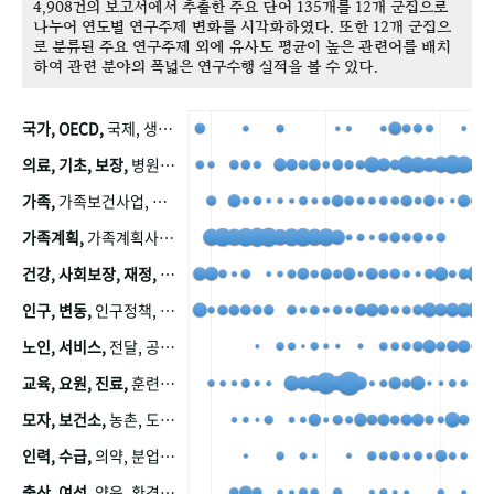
4,908건의 보고서에서 추출한 주요 단어 135개를 12개 군집으로
나누어 연도별 연구주제 변화를 시각화하였다. 또한 12개 군집으
로 분류된 주요 연구주제 외에 유사도 평균이 높은 관련어를 배치
하여 관련 분야의 폭넓은 연구수행 실적을 볼 수 있다.
국가, OECD,
국제, 생산, 아시아, 태평양, 태평양지역, 참가
의료, 기초, 보장,
병원, 가정, 연금, 연계, 공적, 일본, 생활, 국민기초생활보장제도, 국민연금, 기금, 저소득층, 근로, 자활, 급여, 환자, 의료비, 모니터링, 한국복지패널, 소득, 지표, 빈곤, 노후, 장애인
가족,
가족보건사업, 산업, 친화, 전국, 출산력
가족계획,
가족계획사업, 가족계획사업평가, 한국가족계획사업, 피임, 보급, 부인, 자궁, 피임약
건강, 사회보장, 재정,
보험, 건강보험, 국민건강증진, 건강영향평가, 경제, 지출, 성장, 협동, 영양, 국민건강, 하국인, 영양조사, 사회보장제도, 행태, 의식
인구, 변동,
인구정책, 저출산, 고령사회, 고령화, 이동, 남북한, 지방자치단체, 컨설팅, 복지정책평가, 집, 사회개발
노인, 서비스,
전달, 공공, 보육, 수요, 공급, 사회서비스, 데이터, 보호, 요양, 아동, 예방, 청소년, 효율, 자원
교육, 요원, 진료,
훈련, 보건요원, 마을, 마을건강사업, 보조원, 진료원, 보건진료원, 보건진료원교재
모자, 보건소,
농촌, 도시, 금연, 농촌지역, 모자보건사업
인력, 수급,
의약, 분업, 식품, 의약품, 의사, 안전
출산, 여성,
양육, 환경, 임신, 인공, 중절