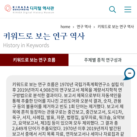
home
연구 역사
키워드로 보는 연구 역사
기관 역사
키워드로 보는 연구 역사
걸어온 길
기관 변천사
역대 기관장
연구원 사람들
History in Keywords
연구 역사
키워드로 보는 연구 흐름
주제별 종적 연구성과
정책과 연구
키워드로 보는 연구 역사
연구자들
간행물 변천사
키워드로 보는 연구 흐름은 1970년 국립가족계획연구소 설립 이
후 2019년까지 4,908건의 연구보고서 제목을 계량서지학적 연
구방법으로 분석한 결과이다. 보고서 제목으로부터 자동색인을
기록물 아카이브
통해 추출한 단어를 지나친 고빈도어와 오분석 결과, 숫자, 관용
구 등의 불용어를 제거하고 빈도 1회 단어는 제거했다. 보고서 제
사진 아카이브
문서 기록물
행정박물
영상 기록물
목에 흔히 등장하는 관용구로는 중간보고, 중간보고서, 도시1차,
옥구, 서지, 사례집, 발표, 자문, 법령집, 실무자료, 워크숍, 요약보
고, 요약보고서, 제3집 등이 있으며 모두 제외했다. 그 결과 총
2,649개 단어가 추출되었다. 1970년 이후 2019년까지 발간된
+1
50
주년 기념
보고서 중에서 서지 목록 자료, 연차보고서나 세미나 자료집과 같