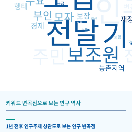
인
수요
공급
행태
변
부인
모자
전달
보장
기
재
임신
연금
경제
수급
보험
국
보조원
주민
농촌지역
키워드 변곡점으로 보는 연구 역사
1년 전후 연구주제 상관도로 보는 연구 변곡점