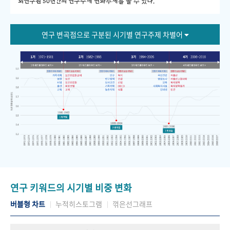
회연구원 50년간의 연구주제 변화추세를 볼 수 있다."
연구 변곡점으로 구분된 시기별 연구주제 차별어
연구 키워드의 시기별 비중 변화
버블형 차트
누적히스토그램
꺾은선그래프