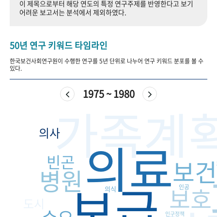
이 제목으로부터 해당 연도의 특정 연구주제를 반영한다고 보기
+1
성과 50선
숫자로 보는 50년
50
주년 광장
어려운 보고서는 분석에서 제외하였다.
세계와 함께 한 KIHASA
50년 연구 키워드 타임라인
VR 역사관
한국보건사회연구원이 수행한 연구를 5년 단위로 나누어 연구 키워드 분포를 볼 수
있다.
1975 ~ 1980
가족계
의사
의료
빈곤
보건
병원
보급
보호
인공
의식
도시
인구정책