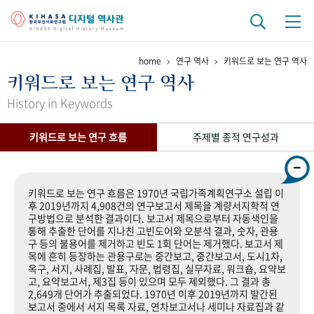
home
연구 역사
키워드로 보는 연구 역사
기관 역사
키워드로 보는 연구 역사
걸어온 길
기관 변천사
역대 기관장
연구원 사람들
History in Keywords
연구 역사
키워드로 보는 연구 흐름
주제별 종적 연구성과
정책과 연구
키워드로 보는 연구 역사
연구자들
간행물 변천사
키워드로 보는 연구 흐름은 1970년 국립가족계획연구소 설립 이
후 2019년까지 4,908건의 연구보고서 제목을 계량서지학적 연
구방법으로 분석한 결과이다. 보고서 제목으로부터 자동색인을
기록물 아카이브
통해 추출한 단어를 지나친 고빈도어와 오분석 결과, 숫자, 관용
구 등의 불용어를 제거하고 빈도 1회 단어는 제거했다. 보고서 제
사진 아카이브
문서 기록물
행정박물
영상 기록물
목에 흔히 등장하는 관용구로는 중간보고, 중간보고서, 도시1차,
옥구, 서지, 사례집, 발표, 자문, 법령집, 실무자료, 워크숍, 요약보
고, 요약보고서, 제3집 등이 있으며 모두 제외했다. 그 결과 총
2,649개 단어가 추출되었다. 1970년 이후 2019년까지 발간된
+1
50
주년 기념
보고서 중에서 서지 목록 자료, 연차보고서나 세미나 자료집과 같