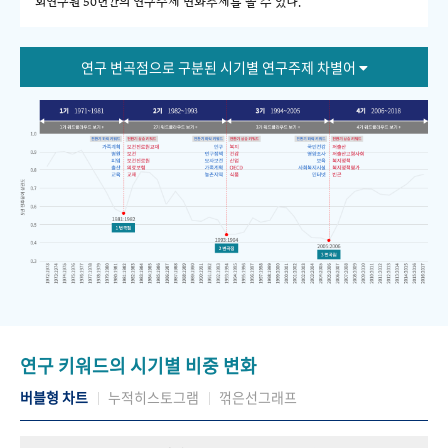
회연구원 50년간의 연구주제 변화추세를 볼 수 있다."
연구 변곡점으로 구분된 시기별 연구주제 차별어
연구 키워드의 시기별 비중 변화
버블형 차트
누적히스토그램
꺾은선그래프