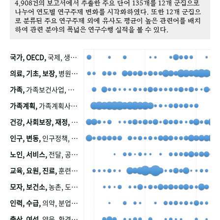
4,908건의 보고서에서 추출한 주요 단어 135개를 12개 군집으로
나누어 연도별 연구주제 변화를 시각화하였다. 또한 12개 군집으
로 분류된 주요 연구주제 외에 유사도 평균이 높은 관련어를 배치
하여 관련 분야의 폭넓은 연구수행 실적을 볼 수 있다.
국가, OECD,
국제, 생산, 아시아, 태평양, 태평양지역, 참가
의료, 기초, 보장,
병원, 가정, 연금, 연계, 공적, 일본, 생활, 국민기초생활보장제도, 국민연금, 기금, 저소득층, 근로, 자활, 급여, 환자, 의료비, 모니터링, 한국복지패널, 소득, 지표, 빈곤, 노후, 장애인
가족,
가족보건사업, 산업, 친화, 전국, 출산력
가족계획,
가족계획사업, 가족계획사업평가, 한국가족계획사업, 피임, 보급, 부인, 자궁, 피임약
건강, 사회보장, 재정,
보험, 건강보험, 국민건강증진, 건강영향평가, 경제, 지출, 성장, 협동, 영양, 국민건강, 하국인, 영양조사, 사회보장제도, 행태, 의식
인구, 변동,
인구정책, 저출산, 고령사회, 고령화, 이동, 남북한, 지방자치단체, 컨설팅, 복지정책평가, 집, 사회개발
노인, 서비스,
전달, 공공, 보육, 수요, 공급, 사회서비스, 데이터, 보호, 요양, 아동, 예방, 청소년, 효율, 자원
교육, 요원, 진료,
훈련, 보건요원, 마을, 마을건강사업, 보조원, 진료원, 보건진료원, 보건진료원교재
모자, 보건소,
농촌, 도시, 금연, 농촌지역, 모자보건사업
인력, 수급,
의약, 분업, 식품, 의약품, 의사, 안전
출산, 여성,
양육, 환경, 임신, 인공, 중절