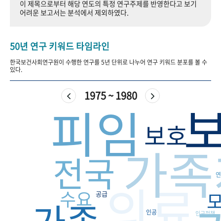
이 제목으로부터 해당 연도의 특정 연구주제를 반영한다고 보기
+1
성과 50선
숫자로 보는 50년
50
주년 광장
어려운 보고서는 분석에서 제외하였다.
세계와 함께 한 KIHASA
50년 연구 키워드 타임라인
VR 역사관
한국보건사회연구원이 수행한 연구를 5년 단위로 나누어 연구 키워드 분포를 볼 수
있다.
1975 ~ 1980
피임
보호
가족
전국
연
의료
수요
공급
가족
인공
인구정책