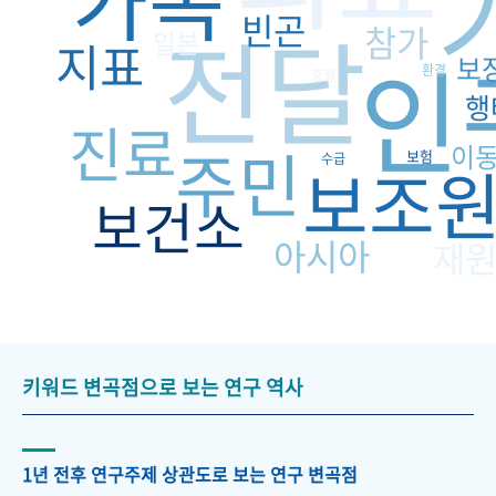
빈곤
전달
참가
일본
지표
인
보
환경
중절
행
진료
주민
이
보험
수급
보조
보건소
아시아
재
키워드 변곡점으로 보는 연구 역사
1년 전후 연구주제 상관도로 보는 연구 변곡점