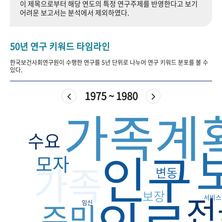
이 제목으로부터 해당 연도의 특정 연구주제를 반영한다고 보기
+1
성과 50선
숫자로 보는 50년
50
주년 광장
어려운 보고서는 분석에서 제외하였다.
세계와 함께 한 KIHASA
50년 연구 키워드 타임라인
VR 역사관
한국보건사회연구원이 수행한 연구를 5년 단위로 나누어 연구 키워드 분포를 볼 수
있다.
1975 ~ 1980
가족계
수요
인구
모자
가족
변동
보장
전
서비스
주민
임신