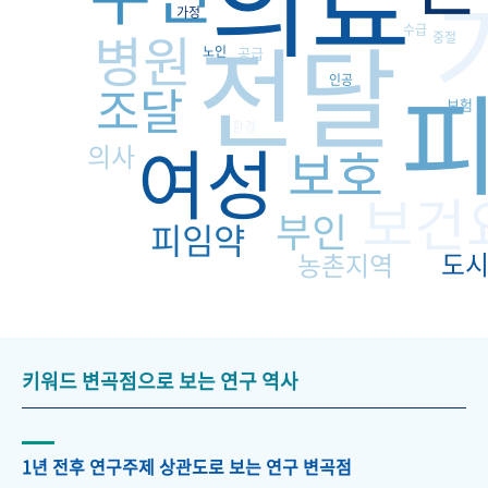
의료
가정
전달
병원
수급
중절
노인
공급
인공
조달
보험
환경
여성
보호
의사
보건
부인
피임약
도
농촌지역
키워드 변곡점으로 보는 연구 역사
1년 전후 연구주제 상관도로 보는 연구 변곡점