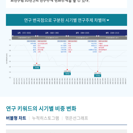
회연구원 50년간의 연구주제 변화추세를 볼 수 있다."
연구 변곡점으로 구분된 시기별 연구주제 차별어
연구 키워드의 시기별 비중 변화
버블형 차트
누적히스토그램
꺾은선그래프