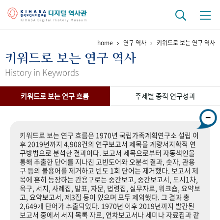
home
연구 역사
키워드로 보는 연구 역사
기관 역사
키워드로 보는 연구 역사
걸어온 길
기관 변천사
역대 기관장
연구원 사람들
History in Keywords
연구 역사
키워드로 보는 연구 흐름
주제별 종적 연구성과
정책과 연구
키워드로 보는 연구 역사
연구자들
간행물 변천사
키워드로 보는 연구 흐름은 1970년 국립가족계획연구소 설립 이
후 2019년까지 4,908건의 연구보고서 제목을 계량서지학적 연
구방법으로 분석한 결과이다. 보고서 제목으로부터 자동색인을
기록물 아카이브
통해 추출한 단어를 지나친 고빈도어와 오분석 결과, 숫자, 관용
구 등의 불용어를 제거하고 빈도 1회 단어는 제거했다. 보고서 제
사진 아카이브
문서 기록물
행정박물
영상 기록물
목에 흔히 등장하는 관용구로는 중간보고, 중간보고서, 도시1차,
옥구, 서지, 사례집, 발표, 자문, 법령집, 실무자료, 워크숍, 요약보
고, 요약보고서, 제3집 등이 있으며 모두 제외했다. 그 결과 총
2,649개 단어가 추출되었다. 1970년 이후 2019년까지 발간된
+1
50
주년 기념
보고서 중에서 서지 목록 자료, 연차보고서나 세미나 자료집과 같