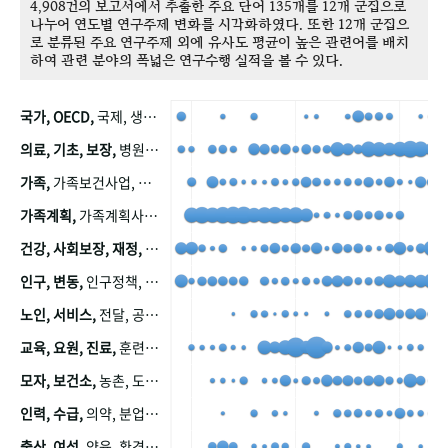
4,908건의 보고서에서 추출한 주요 단어 135개를 12개 군집으로
나누어 연도별 연구주제 변화를 시각화하였다. 또한 12개 군집으
로 분류된 주요 연구주제 외에 유사도 평균이 높은 관련어를 배치
하여 관련 분야의 폭넓은 연구수행 실적을 볼 수 있다.
국가, OECD,
국제, 생산, 아시아, 태평양, 태평양지역, 참가
의료, 기초, 보장,
병원, 가정, 연금, 연계, 공적, 일본, 생활, 국민기초생활보장제도, 국민연금, 기금, 저소득층, 근로, 자활, 급여, 환자, 의료비, 모니터링, 한국복지패널, 소득, 지표, 빈곤, 노후, 장애인
가족,
가족보건사업, 산업, 친화, 전국, 출산력
가족계획,
가족계획사업, 가족계획사업평가, 한국가족계획사업, 피임, 보급, 부인, 자궁, 피임약
건강, 사회보장, 재정,
보험, 건강보험, 국민건강증진, 건강영향평가, 경제, 지출, 성장, 협동, 영양, 국민건강, 하국인, 영양조사, 사회보장제도, 행태, 의식
인구, 변동,
인구정책, 저출산, 고령사회, 고령화, 이동, 남북한, 지방자치단체, 컨설팅, 복지정책평가, 집, 사회개발
노인, 서비스,
전달, 공공, 보육, 수요, 공급, 사회서비스, 데이터, 보호, 요양, 아동, 예방, 청소년, 효율, 자원
교육, 요원, 진료,
훈련, 보건요원, 마을, 마을건강사업, 보조원, 진료원, 보건진료원, 보건진료원교재
모자, 보건소,
농촌, 도시, 금연, 농촌지역, 모자보건사업
인력, 수급,
의약, 분업, 식품, 의약품, 의사, 안전
출산, 여성,
양육, 환경, 임신, 인공, 중절