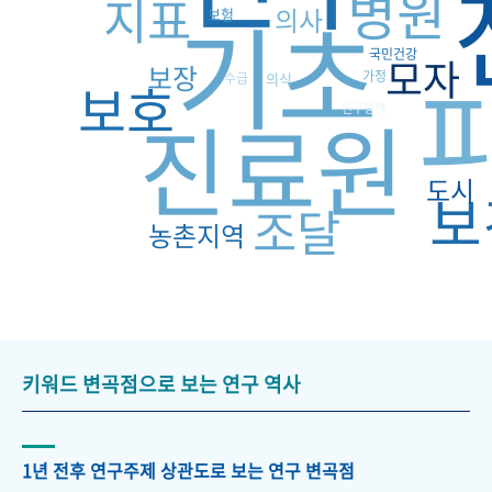
병원
지표
기초
의사
보험
국민건강
모자
보장
가정
수급
의식
보호
진료원
인구정책
도시
보
조달
농촌지역
키워드 변곡점으로 보는 연구 역사
1년 전후 연구주제 상관도로 보는 연구 변곡점