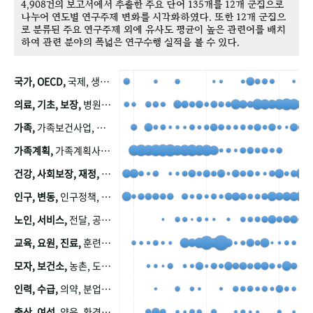
4,908건의 보고서에서 추출한 주요 단어 135개를 12개 군집으로
나누어 연도별 연구주제 변화를 시각화하였다. 또한 12개 군집으
로 분류된 주요 연구주제 외에 유사도 평균이 높은 관련어를 배치
하여 관련 분야의 폭넓은 연구수행 실적을 볼 수 있다.
국가, OECD,
국제, 생산, 아시아, 태평양, 태평양지역, 참가
의료, 기초, 보장,
병원, 가정, 연금, 연계, 공적, 일본, 생활, 국민기초생활보장제도, 국민연금, 기금, 저소득층, 근로, 자활, 급여, 환자, 의료비, 모니터링, 한국복지패널, 소득, 지표, 빈곤, 노후, 장애인
가족,
가족보건사업, 산업, 친화, 전국, 출산력
가족계획,
가족계획사업, 가족계획사업평가, 한국가족계획사업, 피임, 보급, 부인, 자궁, 피임약
건강, 사회보장, 재정,
보험, 건강보험, 국민건강증진, 건강영향평가, 경제, 지출, 성장, 협동, 영양, 국민건강, 하국인, 영양조사, 사회보장제도, 행태, 의식
인구, 변동,
인구정책, 저출산, 고령사회, 고령화, 이동, 남북한, 지방자치단체, 컨설팅, 복지정책평가, 집, 사회개발
노인, 서비스,
전달, 공공, 보육, 수요, 공급, 사회서비스, 데이터, 보호, 요양, 아동, 예방, 청소년, 효율, 자원
교육, 요원, 진료,
훈련, 보건요원, 마을, 마을건강사업, 보조원, 진료원, 보건진료원, 보건진료원교재
모자, 보건소,
농촌, 도시, 금연, 농촌지역, 모자보건사업
인력, 수급,
의약, 분업, 식품, 의약품, 의사, 안전
출산, 여성,
양육, 환경, 임신, 인공, 중절