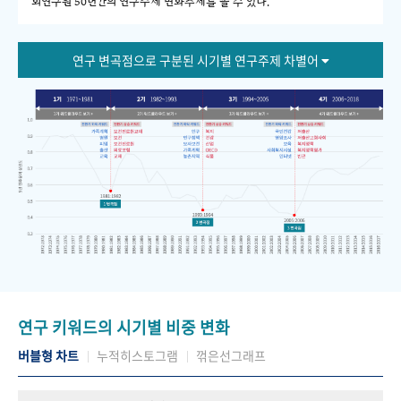
회연구원 50년간의 연구주제 변화추세를 볼 수 있다."
연구 변곡점으로 구분된 시기별 연구주제 차별어
연구 키워드의 시기별 비중 변화
버블형 차트
누적히스토그램
꺾은선그래프