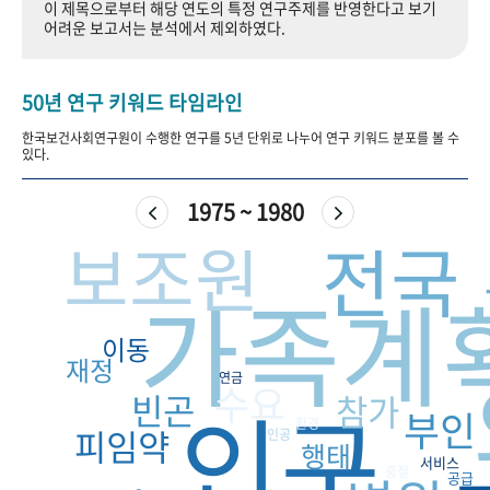
이 제목으로부터 해당 연도의 특정 연구주제를 반영한다고 보기
+1
성과 50선
숫자로 보는 50년
50
주년 광장
어려운 보고서는 분석에서 제외하였다.
세계와 함께 한 KIHASA
50년 연구 키워드 타임라인
VR 역사관
한국보건사회연구원이 수행한 연구를 5년 단위로 나누어 연구 키워드 분포를 볼 수
있다.
1975 ~ 1980
보조원
전국
가족계
이동
재정
연금
수요
빈곤
인구
참가
부인
환경
피임약
인공
행태
서비스
중절
공급