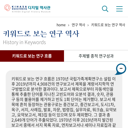
home
연구 역사
키워드로 보는 연구 역사
기관 역사
키워드로 보는 연구 역사
걸어온 길
기관 변천사
역대 기관장
연구원 사람들
History in Keywords
연구 역사
키워드로 보는 연구 흐름
주제별 종적 연구성과
정책과 연구
키워드로 보는 연구 역사
연구자들
간행물 변천사
키워드로 보는 연구 흐름은 1970년 국립가족계획연구소 설립 이
후 2019년까지 4,908건의 연구보고서 제목을 계량서지학적 연
구방법으로 분석한 결과이다. 보고서 제목으로부터 자동색인을
기록물 아카이브
통해 추출한 단어를 지나친 고빈도어와 오분석 결과, 숫자, 관용
구 등의 불용어를 제거하고 빈도 1회 단어는 제거했다. 보고서 제
사진 아카이브
문서 기록물
행정박물
영상 기록물
목에 흔히 등장하는 관용구로는 중간보고, 중간보고서, 도시1차,
옥구, 서지, 사례집, 발표, 자문, 법령집, 실무자료, 워크숍, 요약보
고, 요약보고서, 제3집 등이 있으며 모두 제외했다. 그 결과 총
2,649개 단어가 추출되었다. 1970년 이후 2019년까지 발간된
+1
50
주년 기념
보고서 중에서 서지 목록 자료, 연차보고서나 세미나 자료집과 같