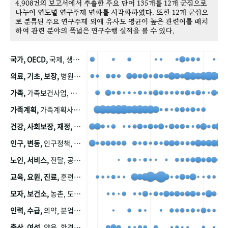
4,908건의 보고서에서 추출한 주요 단어 135개를 12개 군집으로
나누어 연도별 연구주제 변화를 시각화하였다. 또한 12개 군집으
로 분류된 주요 연구주제 외에 유사도 평균이 높은 관련어를 배치
하여 관련 분야의 폭넓은 연구수행 실적을 볼 수 있다.
국가, OECD,
국제, 생산, 아시아, 태평양, 태평양지역, 참가
의료, 기초, 보장,
병원, 가정, 연금, 연계, 공적, 일본, 생활, 국민기초생활보장제도, 국민연금, 기금, 저소득층, 근로, 자활, 급여, 환자, 의료비, 모니터링, 한국복지패널, 소득, 지표, 빈곤, 노후, 장애인
가족,
가족보건사업, 산업, 친화, 전국, 출산력
가족계획,
가족계획사업, 가족계획사업평가, 한국가족계획사업, 피임, 보급, 부인, 자궁, 피임약
건강, 사회보장, 재정,
보험, 건강보험, 국민건강증진, 건강영향평가, 경제, 지출, 성장, 협동, 영양, 국민건강, 하국인, 영양조사, 사회보장제도, 행태, 의식
인구, 변동,
인구정책, 저출산, 고령사회, 고령화, 이동, 남북한, 지방자치단체, 컨설팅, 복지정책평가, 집, 사회개발
노인, 서비스,
전달, 공공, 보육, 수요, 공급, 사회서비스, 데이터, 보호, 요양, 아동, 예방, 청소년, 효율, 자원
교육, 요원, 진료,
훈련, 보건요원, 마을, 마을건강사업, 보조원, 진료원, 보건진료원, 보건진료원교재
모자, 보건소,
농촌, 도시, 금연, 농촌지역, 모자보건사업
인력, 수급,
의약, 분업, 식품, 의약품, 의사, 안전
출산, 여성,
양육, 환경, 임신, 인공, 중절