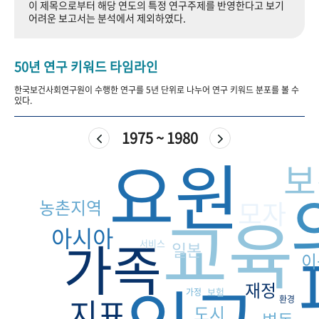
이 제목으로부터 해당 연도의 특정 연구주제를 반영한다고 보기
+1
성과 50선
숫자로 보는 50년
50
주년 광장
어려운 보고서는 분석에서 제외하였다.
세계와 함께 한 KIHASA
50년 연구 키워드 타임라인
VR 역사관
한국보건사회연구원이 수행한 연구를 5년 단위로 나누어 연구 키워드 분포를 볼 수
있다.
1975 ~ 1980
요원
보
모자
농촌지역
교육
아시아
가족
서비스
일본
이
재정
보험
가정
지표
환경
도시