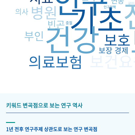
인구
변동
기초
국민
병원
인구정책
의사
건강
빈곤
중절
부인
보호
보장
경제
보건요
의료보험
키워드 변곡점으로 보는 연구 역사
1년 전후 연구주제 상관도로 보는 연구 변곡점