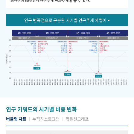
회연구원 50년간의 연구주제 변화추세를 볼 수 있다."
연구 변곡점으로 구분된 시기별 연구주제 차별어
연구 키워드의 시기별 비중 변화
버블형 차트
누적히스토그램
꺾은선그래프