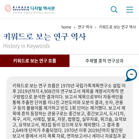
home
연구 역사
키워드로 보는 연구 역사
기관 역사
키워드로 보는 연구 역사
걸어온 길
기관 변천사
역대 기관장
연구원 사람들
History in Keywords
연구 역사
키워드로 보는 연구 흐름
주제별 종적 연구성과
정책과 연구
키워드로 보는 연구 역사
연구자들
간행물 변천사
키워드로 보는 연구 흐름은 1970년 국립가족계획연구소 설립 이
후 2019년까지 4,908건의 연구보고서 제목을 계량서지학적 연
구방법으로 분석한 결과이다. 보고서 제목으로부터 자동색인을
기록물 아카이브
통해 추출한 단어를 지나친 고빈도어와 오분석 결과, 숫자, 관용
구 등의 불용어를 제거하고 빈도 1회 단어는 제거했다. 보고서 제
사진 아카이브
문서 기록물
행정박물
영상 기록물
목에 흔히 등장하는 관용구로는 중간보고, 중간보고서, 도시1차,
옥구, 서지, 사례집, 발표, 자문, 법령집, 실무자료, 워크숍, 요약보
고, 요약보고서, 제3집 등이 있으며 모두 제외했다. 그 결과 총
2,649개 단어가 추출되었다. 1970년 이후 2019년까지 발간된
+1
50
주년 기념
보고서 중에서 서지 목록 자료, 연차보고서나 세미나 자료집과 같