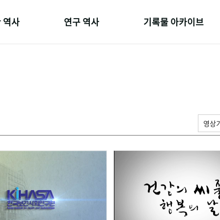
 역사
연구 역사
기록물 아카이브
온 길
정책과 연구
사진 아카이브
 변천사
키워드로 보는 연구 역사
문서 기록물
 기관장
연구자들
행정박물
 사람들
간행물 변천사
영상 기록물