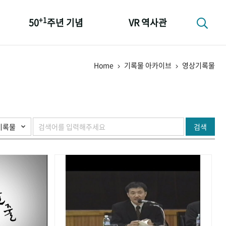
+1
50
주년 기념
VR 역사관
성과 50선
Home
기록물 아카이브
영상기록물
숫자로 보는 50년
+1
50
주년 광장
세계와 함께 한 KIHASA
검색