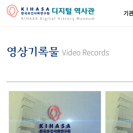
기관
걸어
기관
영상기록물
Video Records
역대
연구원