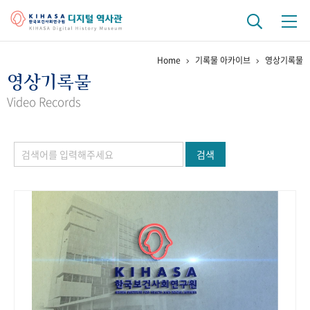
Home
기록물 아카이브
영상기록물
기관 역사
영상기록물
걸어온 길
기관 변천사
역대 기관장
연구원 사람들
Video Records
연구 역사
검색
정책과 연구
키워드로 보는 연구 역사
연구자들
간행물 변천사
기록물 아카이브
사진 아카이브
문서 기록물
행정박물
영상 기록물
+1
50
주년 기념