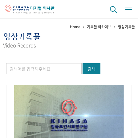
Home
기록물 아카이브
영상기록물
기관 역사
영상기록물
걸어온 길
기관 변천사
역대 기관장
연구원 사람들
Video Records
연구 역사
검색
정책과 연구
키워드로 보는 연구 역사
연구자들
간행물 변천사
기록물 아카이브
사진 아카이브
문서 기록물
행정박물
영상 기록물
+1
50
주년 기념