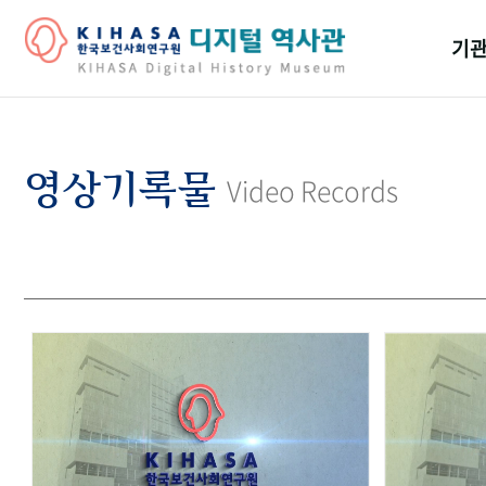
기관
걸어
기관
영상기록물
Video Records
역대
연구원