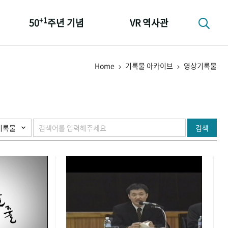
+1
50
주년 기념
VR 역사관
성과 50선
Home
기록물 아카이브
영상기록물
숫자로 보는 50년
+1
50
주년 광장
세계와 함께 한 KIHASA
검색