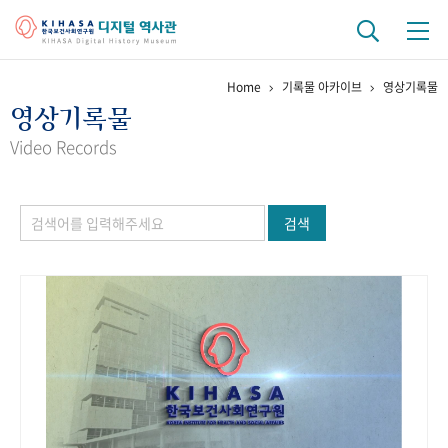
Home
기록물 아카이브
영상기록물
기관 역사
영상기록물
걸어온 길
기관 변천사
역대 기관장
연구원 사람들
Video Records
연구 역사
검색
정책과 연구
키워드로 보는 연구 역사
연구자들
간행물 변천사
기록물 아카이브
사진 아카이브
문서 기록물
행정박물
영상 기록물
+1
50
주년 기념