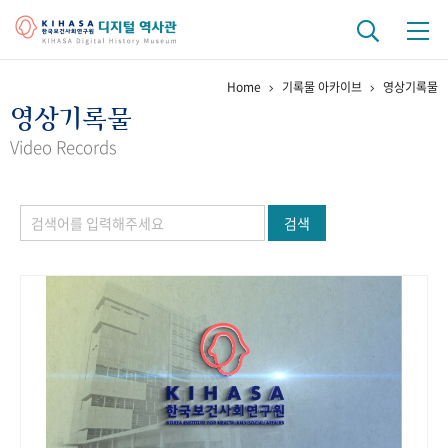
Home
기록물 아카이브
영상기록물
기관 역사
영상기록물
걸어온 길
기관 변천사
역대 기관장
연구원 사람들
Video Records
연구 역사
검색
정책과 연구
키워드로 보는 연구 역사
연구자들
간행물 변천사
기록물 아카이브
사진 아카이브
문서 기록물
행정박물
영상 기록물
+1
50
주년 기념