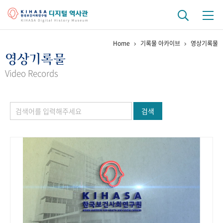
Home
기록물 아카이브
영상기록물
기관 역사
영상기록물
걸어온 길
기관 변천사
역대 기관장
연구원 사람들
Video Records
연구 역사
검색
정책과 연구
키워드로 보는 연구 역사
연구자들
간행물 변천사
기록물 아카이브
사진 아카이브
문서 기록물
행정박물
영상 기록물
+1
50
주년 기념