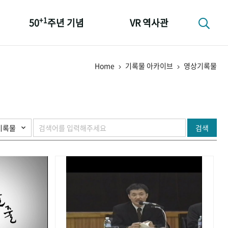
+1
50
주년 기념
VR 역사관
성과 50선
Home
기록물 아카이브
영상기록물
숫자로 보는 50년
+1
50
주년 광장
세계와 함께 한 KIHASA
검색