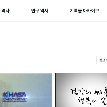
 역사
연구 역사
기록물 아카이브
온 길
정책과 연구
사진 아카이브
 변천사
키워드로 보는 연구 역사
문서 기록물
 기관장
연구자들
행정박물
 사람들
간행물 변천사
영상 기록물