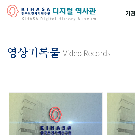
기관
걸어
기관
영상기록물
Video Records
역대
연구원