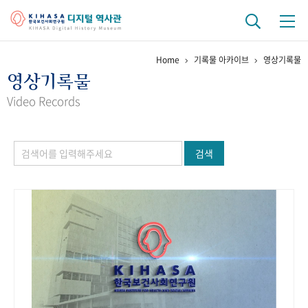
Home
기록물 아카이브
영상기록물
기관 역사
영상기록물
걸어온 길
기관 변천사
역대 기관장
연구원 사람들
Video Records
연구 역사
검색
정책과 연구
키워드로 보는 연구 역사
연구자들
간행물 변천사
기록물 아카이브
사진 아카이브
문서 기록물
행정박물
영상 기록물
+1
50
주년 기념