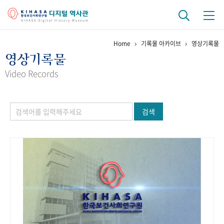
Home
기록물 아카이브
영상기록물
기관 역사
영상기록물
걸어온 길
기관 변천사
역대 기관장
연구원 사람들
Video Records
연구 역사
검색
정책과 연구
키워드로 보는 연구 역사
연구자들
간행물 변천사
기록물 아카이브
사진 아카이브
문서 기록물
행정박물
영상 기록물
+1
50
주년 기념