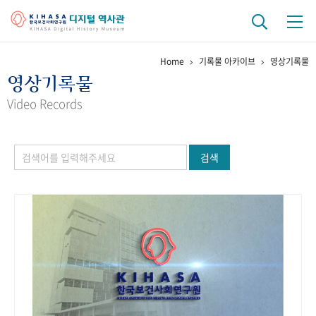
Home
기록물 아카이브
영상기록물
기관 역사
영상기록물
걸어온 길
기관 변천사
역대 기관장
연구원 사람들
Video Records
연구 역사
검색
정책과 연구
키워드로 보는 연구 역사
연구자들
간행물 변천사
기록물 아카이브
사진 아카이브
문서 기록물
행정박물
영상 기록물
+1
50
주년 기념