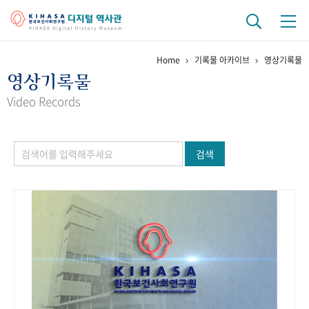
Home
기록물 아카이브
영상기록물
기관 역사
영상기록물
걸어온 길
기관 변천사
역대 기관장
연구원 사람들
Video Records
연구 역사
검색
정책과 연구
키워드로 보는 연구 역사
연구자들
간행물 변천사
기록물 아카이브
사진 아카이브
문서 기록물
행정박물
영상 기록물
+1
50
주년 기념