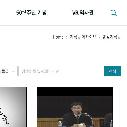
+1
50
주년 기념
VR 역사관
성과 50선
Home
기록물 아카이브
영상기록물
숫자로 보는 50년
+1
50
주년 광장
세계와 함께 한 KIHASA
검색