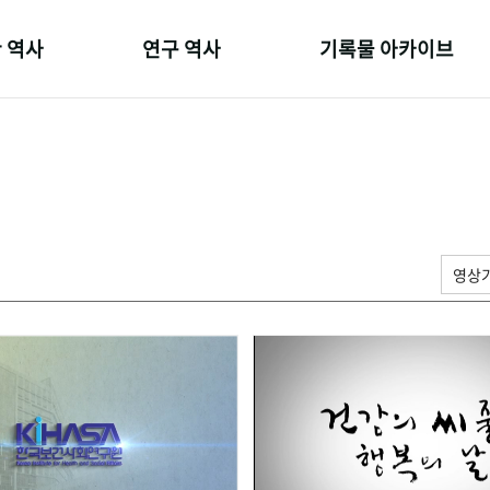
 역사
연구 역사
기록물 아카이브
온 길
정책과 연구
사진 아카이브
 변천사
키워드로 보는 연구 역사
문서 기록물
 기관장
연구자들
행정박물
 사람들
간행물 변천사
영상 기록물