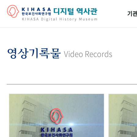
기관
걸어
기관
영상기록물
Video Records
역대
연구원