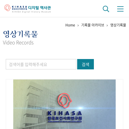
Home
기록물 아카이브
영상기록물
기관 역사
영상기록물
걸어온 길
기관 변천사
역대 기관장
연구원 사람들
Video Records
연구 역사
검색
정책과 연구
키워드로 보는 연구 역사
연구자들
간행물 변천사
기록물 아카이브
사진 아카이브
문서 기록물
행정박물
영상 기록물
+1
50
주년 기념