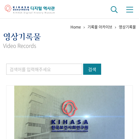
Home
기록물 아카이브
영상기록물
기관 역사
영상기록물
걸어온 길
기관 변천사
역대 기관장
연구원 사람들
Video Records
연구 역사
검색
정책과 연구
키워드로 보는 연구 역사
연구자들
간행물 변천사
기록물 아카이브
사진 아카이브
문서 기록물
행정박물
영상 기록물
+1
50
주년 기념